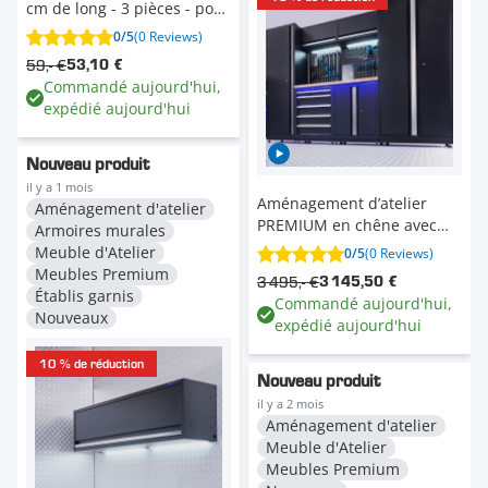
cm de long - 3 pièces - pour
pneus auto et moto
0/5
(0 Reviews)
59,- €
53,10 €
Commandé aujourd'hui,
expédié aujourd'hui
Nouveau produit
il y a 1 mois
Aménagement d’atelier
Aménagement d'atelier
PREMIUM en chêne avec
Armoires murales
tiroir et armoire à portes -
Meuble d'Atelier
0/5
(0 Reviews)
285 cm
Meubles Premium
3 495,- €
3 145,50 €
Établis garnis
Commandé aujourd'hui,
Nouveaux
expédié aujourd'hui
10 % de réduction
Nouveau produit
il y a 2 mois
Aménagement d'atelier
Meuble d'Atelier
Meubles Premium