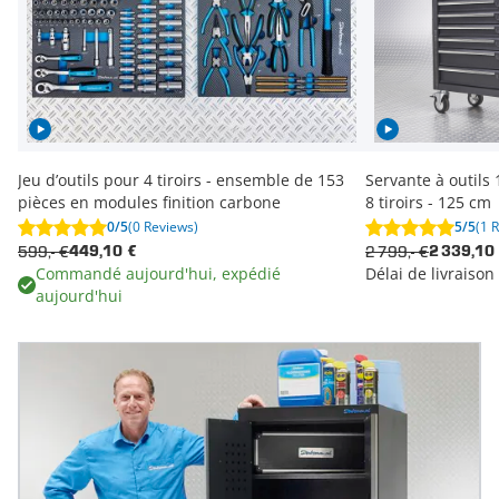
Jeu d’outils pour 4 tiroirs - ensemble de 153
Servante à outils 1
pièces en modules finition carbone
8 tiroirs - 125 cm
0/5
(0 Reviews)
5/5
(1 
599,- €
2 799,- €
449,10 €
2 339,10
Commandé aujourd'hui, expédié
Délai de livraiso
aujourd'hui