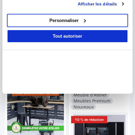
Afficher les détails
avec d'autres informations que vous leur avez fournies ou
qu'ils ont collectées lors de votre utilisation de leurs
services.
Personnaliser
Pistolet à peinture HVLP
avec godet supérieur de
Aménagement d’atelier
Tout autoriser
600 ml pour peinture et
PREMIUM en chêne avec 3
129,- €
116,10 €
laque
blocs-tiroirs - 354 cm
Commandé aujourd'hui,
4 695,- €
4 225,50 €
expédié aujourd'hui
Commandé aujourd'hui,
expédié aujourd'hui
Nouvelle catégorie
il y a 4 semaines
Nouveau produit
il y a 2 mois
Aménagement d'atelier
Meuble d'Atelier
Meubles Premium
Nouveaux
10 % de réduction