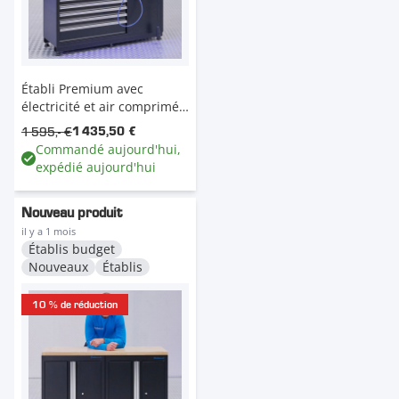
Établi Premium avec
électricité et air comprimé -
136 cm - plan de travail en
1 595,- €
1 435,50 €
chêne
Commandé aujourd'hui,
expédié aujourd'hui
Nouveau produit
il y a 1 mois
Établis budget
Nouveaux
Établis
10 % de réduction