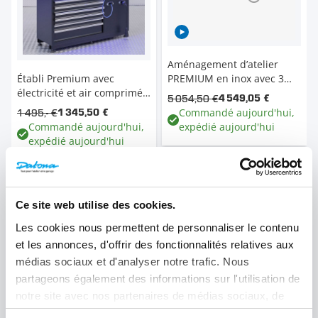
Aménagement d’atelier
Établi Premium avec
PREMIUM en inox avec 3
électricité et air comprimé -
blocs-tiroirs - 354 cm
5 054,50 €
4 549,05 €
136 cm - plan de travail en
Commandé aujourd'hui,
1 495,- €
1 345,50 €
inox
Commandé aujourd'hui,
expédié aujourd'hui
expédié aujourd'hui
Nouveau produit
Nouveau produit
il y a 2 mois
Aménagement d'atelier
il y a 4 semaines
Ce site web utilise des cookies.
Outils pneumatiques
Meuble d'Atelier
Nouveaux
Meubles Premium
Les cookies nous permettent de personnaliser le contenu
Nouveaux
et les annonces, d'offrir des fonctionnalités relatives aux
10 % de réduction
médias sociaux et d'analyser notre trafic. Nous
10 % de réduction
partageons également des informations sur l'utilisation de
notre site avec nos partenaires de médias sociaux, de
publicité et d'analyse, qui peuvent combiner celles-ci