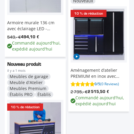
Nouveaux
10 % de réduction
Armoire murale 136 cm
avec éclairage LED -
armoire supérieure large
549,- €
494,10 €
pour atelier
Commandé aujourd'hui,
expédié aujourd'hui
Nouveau produit
Aménagement d’atelier
il y a 1 mois
PREMIUM en inox avec
Meubles de garage
tiroir et armoire à portes -
Meuble d'Atelier
0/5
(0 Reviews)
225 cm
Meubles Premium
2 795,- €
2 515,50 €
Établis PRO
Établis
Commandé aujourd'hui,
expédié aujourd'hui
10 % de réduction