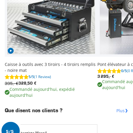
Caisse à outils avec 3 tiroirs - 4 tiroirs remplis
Pont élévateur à 
- noire mat
0/5
(0 
5/5
(1 Review)
3 295,- €
Commandé aujo
395,- €
328,50 €
aujourd'hui
Commandé aujourd'hui, expédié
aujourd'hui
Plus
Que disent nos clients ?
5/5
baptiste Mesnil