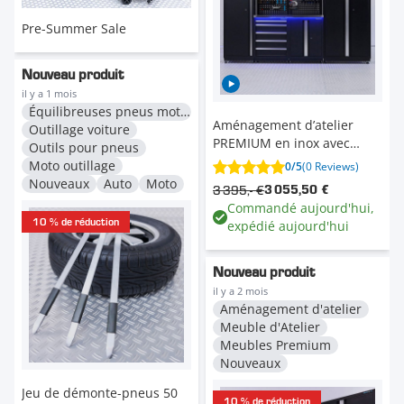
Pre-Summer Sale
Nouveau produit
il y a 1 mois
Équilibreuses pneus moto
Aménagement d’atelier
Outillage voiture
PREMIUM en inox avec
Outils pour pneus
tiroir et armoire à portes -
Moto outillage
0/5
(0 Reviews)
285 cm
Nouveaux
Auto
Moto
3 395,- €
3 055,50 €
Commandé aujourd'hui,
10 % de réduction
expédié aujourd'hui
Nouveau produit
il y a 2 mois
Aménagement d'atelier
Meuble d'Atelier
Meubles Premium
Nouveaux
Jeu de démonte-pneus 50
10 % de réduction