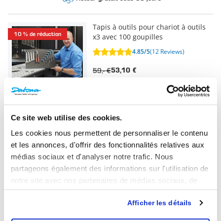
Tapis à outils pour chariot à outils
10 % de réduction
x3 avec 100 goupilles
4.85/5
(12 Reviews)
59,- €
53,10 €
Commandé aujourd'hui, expédié
aujourd'hui
Ce site web utilise des cookies.
Tapis à outils pour établi 3 x avec
10 % de réduction
100 goupilles
Les cookies nous permettent de personnaliser le contenu
et les annonces, d'offrir des fonctionnalités relatives aux
0/5
(0 Reviews)
médias sociaux et d'analyser notre trafic. Nous
69,- €
62,10 €
partageons également des informations sur l'utilisation de
Commandé aujourd'hui, expédié
notre site avec nos partenaires de médias sociaux, de
aujourd'hui
publicité et d'analyse, qui peuvent combiner celles-ci
Afficher les détails
avec d'autres informations que vous leur avez fournies ou
qu'ils ont collectées lors de votre utilisation de leurs
Scalpel de précision pour plateau