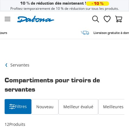
10 % de réduction dès maintenant !
- 10 %
Profitez temporairement de 10 % de réduction sur tous les produits.
Passer au contenu
Liste de sou
Panier
Livraison gratuite à domicile
Servantes
Compartiments pour tiroirs de
servantes
Filtres
Nouveau
Meilleur évalué
Meilleures v
12
Produits