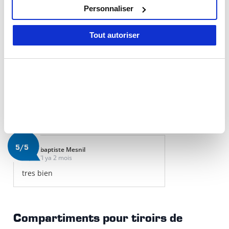
10 % de réduction
en mousse x3
services.
Personnaliser
0/5
(0 Reviews)
Tout autoriser
49,- €
44,10 €
Commandé aujourd'hui, expédié
aujourd'hui
Plus
Que disent nos clients ?
5/5
baptiste Mesnil
Il ya 2 mois
tres bien
Compartiments pour tiroirs de