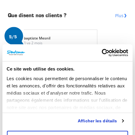
Plus
Que disent nos clients ?
5/5
baptiste Mesnil
Il ya 2 mois
tres bien
Ce site web utilise des cookies.
Traitement de l'huile
Les cookies nous permettent de personnaliser le contenu
et les annonces, d'offrir des fonctionnalités relatives aux
médias sociaux et d'analyser notre trafic. Nous
partageons également des informations sur l'utilisation de
Récupérateur d’Huile
notre site avec nos partenaires de médias sociaux, de
Il suffit de garder votre atelier en ordre avec des récipients
publicité et d'analyse, qui peuvent combiner celles-ci
pour votre récupérateur d'huile. Un avantage est que vous
Afficher les détails
avec d'autres informations que vous leur avez fournies ou
pouvez réutiliser les fluides collectés ce qui rend ces
qu'ils ont collectées lors de votre utilisation de leurs
récipients de collection respectueux de l’environnement.