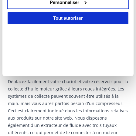
services.
Personnaliser
Chez Datona, vous trouverez également des chariots et
des réservoirs spéciaux pour la collecte d'huile et d'autres
Tout autoriser
liquides. Ceux-ci vous permettront également d’extraire
des liquides. Les différents systèmes de collecte sont
également très pratiques lorsque vous souhaitez collecter
de l'huile lors de travaux sur un pont levant, car ils sont
réglables en hauteur !
Récupérateur d’Huile pour Moteur
Déplacez facilement votre chariot et votre réservoir pour la
collecte d’huile moteur grâce à leurs roues intégrées. Les
systèmes de collecte peuvent souvent être utilisés à la
main, mais vous aurez parfois besoin d'un compresseur.
Ceci est clairement indiqué dans les informations relatives
aux produits sur notre site web. Nous disposons
également d'un extracteur de fluide avec trois tuyaux
différents, ce qui permet de le connecter à un moteur