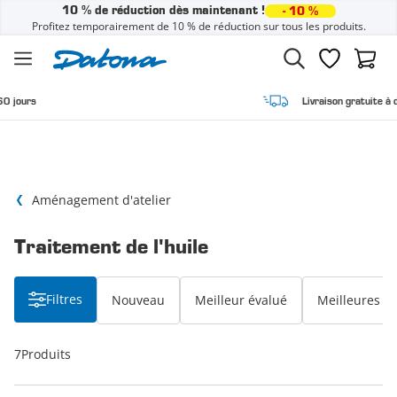
10 % de réduction dès maintenant !
- 10 %
Profitez temporairement de 10 % de réduction sur tous les produits.
Passer au contenu
Liste de sou
Panier
Livraison gratuite à domicile
Aménagement d'atelier
Traitement de l'huile
Filtres
Nouveau
Meilleur évalué
Meilleures v
7
Produits