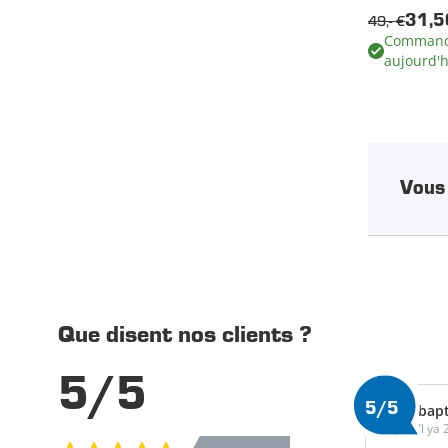
49,- €
31,5
Commandé
aujourd'h
Vous 
Que disent nos clients ?
5/5
5/5
bapt
Il ya