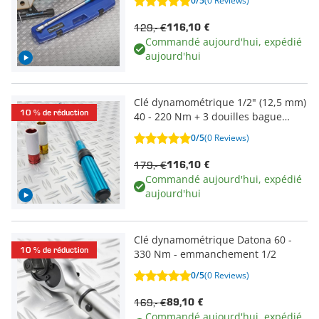
0/5
(0 Reviews)
129,- €
116,10 €
Commandé aujourd'hui, expédié
aujourd'hui
Clé dynamométrique 1/2" (12,5 mm)
10 % de réduction
40 - 220 Nm + 3 douilles bague
téflon
0/5
(0 Reviews)
179,- €
116,10 €
Commandé aujourd'hui, expédié
aujourd'hui
Clé dynamométrique Datona 60 -
10 % de réduction
330 Nm - emmanchement 1/2
0/5
(0 Reviews)
169,- €
89,10 €
Commandé aujourd'hui, expédié