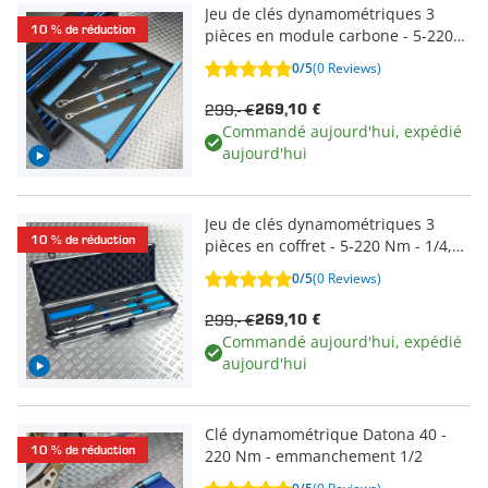
Jeu de clés dynamométriques 3
10 % de réduction
pièces en module carbone - 5-220
Nm - 1/4, 3/8, 1/2
0/5
(0 Reviews)
299,- €
269,10 €
Commandé aujourd'hui, expédié
aujourd'hui
Jeu de clés dynamométriques 3
10 % de réduction
pièces en coffret - 5-220 Nm - 1/4,
3/8 et 1/2
0/5
(0 Reviews)
299,- €
269,10 €
Commandé aujourd'hui, expédié
aujourd'hui
Clé dynamométrique Datona 40 -
10 % de réduction
220 Nm - emmanchement 1/2