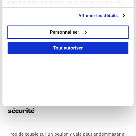
Commandé aujourd'hui, expédié
notre site avec nos partenaires de médias sociaux, de
aujourd'hui
publicité et d'analyse, qui peuvent combiner celles-ci
Afficher les détails
avec d'autres informations que vous leur avez fournies ou
qu'ils ont collectées lors de votre utilisation de leurs
services.
Personnaliser
Plus
Que disent nos clients ?
Tout autoriser
5/5
baptiste Mesnil
Il ya 2 mois
tres bien
Clés dynamométriques : précision et
sécurité
Trop de couple sur un boulon ? Cela peut endommager à