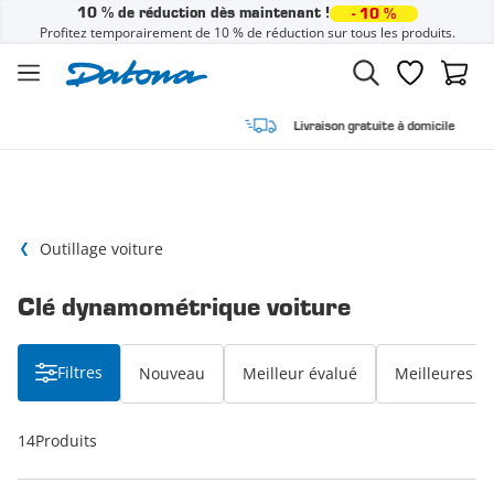
10 % de réduction dès maintenant !
- 10 %
Profitez temporairement de 10 % de réduction sur tous les produits.
Passer au contenu
Liste de sou
Panier
Livraison gratuite à domicile
Outillage voiture
Clé dynamométrique voiture
Filtres
Nouveau
Meilleur évalué
Meilleures v
14
Produits