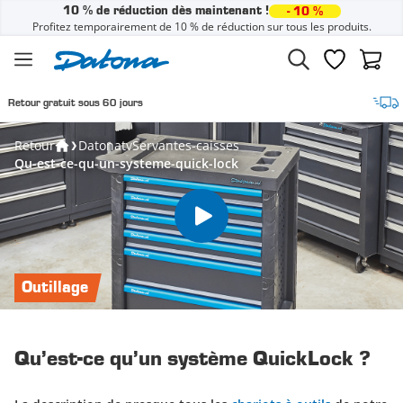
10 % de réduction dès maintenant !
- 10 %
Profitez temporairement de 10 % de réduction sur tous les produits.
Passer au contenu
Liste de sou
Panier
 sous 60 jours
Livraison grat
Retour
Datonatv
Servantes-caisses
Qu-est-ce-qu-un-systeme-quick-lock
Outillage
Qu’est-ce qu’un système QuickLock ?