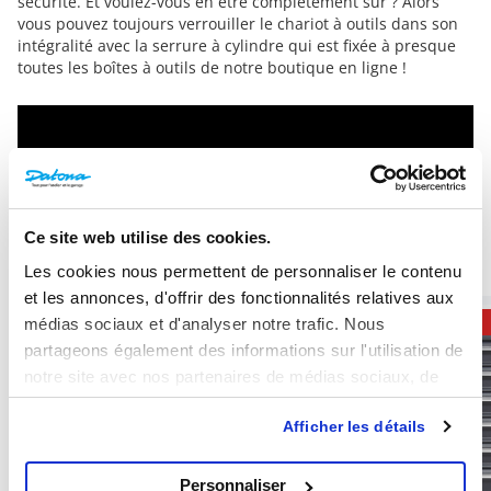
sécurité. Et voulez-vous en être complètement sûr ? Alors
vous pouvez toujours verrouiller le chariot à outils dans son
intégralité avec la serrure à cylindre qui est fixée à presque
toutes les boîtes à outils de notre boutique en ligne !
Ce site web utilise des cookies.
Les cookies nous permettent de personnaliser le contenu
et les annonces, d'offrir des fonctionnalités relatives aux
médias sociaux et d'analyser notre trafic. Nous
10 % de réduction
10 % de réduction
partageons également des informations sur l'utilisation de
notre site avec nos partenaires de médias sociaux, de
publicité et d'analyse, qui peuvent combiner celles-ci
Afficher les détails
avec d'autres informations que vous leur avez fournies ou
qu'ils ont collectées lors de votre utilisation de leurs
services.
Personnaliser