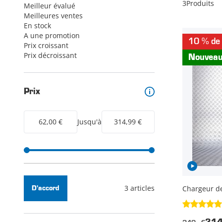
3
Produits
Meilleur évalué
Meilleures ventes
En stock
A une promotion
10 % de 
Prix croissant
Prix décroissant
Nouvea
Prix
62,00 €
Jusqu'à
314,99 €
3 articles
Chargeur de
D'accord