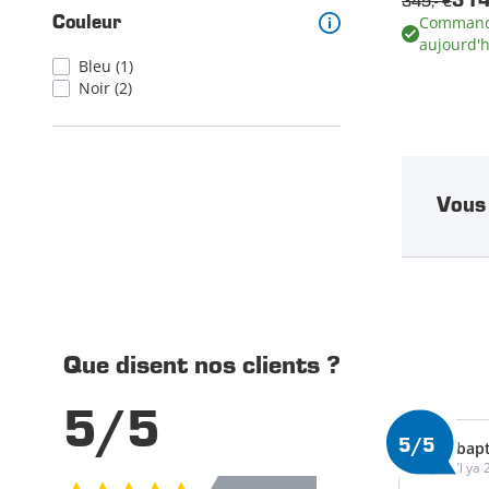
349,- €
314
Commandé
Couleur
aujourd'h
Bleu
(1)
Noir
(2)
Vous 
Que disent nos clients ?
5/5
5/5
bapt
Il ya