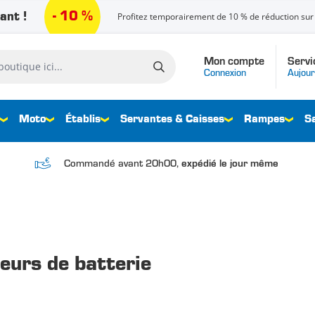
- 10 %
ant !
Profitez temporairement de 10 % de réduction sur 
Mon compte
Servi
que ici...
Connexion
Aujour
Moto
Établis
Servantes & Caisses
Rampes
S
Commandé avant 20h00,
expédié le jour même
eurs de batterie