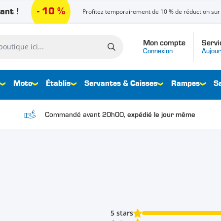
- 10 %
ant !
Profitez temporairement de 10 % de réduction sur 
Mon compte
Servi
que ici...
Connexion
Aujour
Moto
Établis
Servantes & Caisses
Rampes
S
Commandé avant 20h00,
expédié le jour même
5 stars