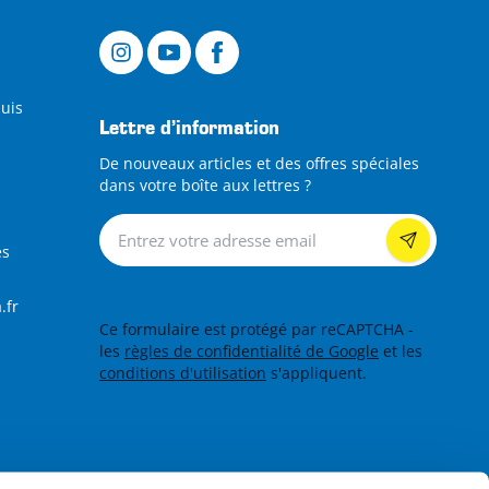
puis
Lettre d’information
De nouveaux articles et des offres spéciales
dans votre boîte aux lettres ?
Lettre d’information
es
.fr
Ce formulaire est protégé par reCAPTCHA -
les
règles de confidentialité de Google
et les
conditions d'utilisation
s'appliquent.