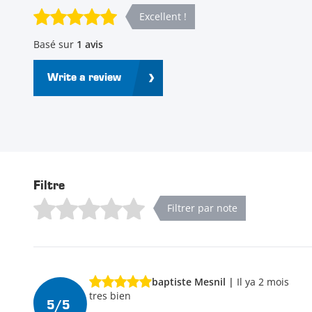
Excellent !
Basé sur
1 avis
Write a review
Filtre
Filtrer par note
baptiste Mesnil |
Il ya 2 mois
tres bien
5/5