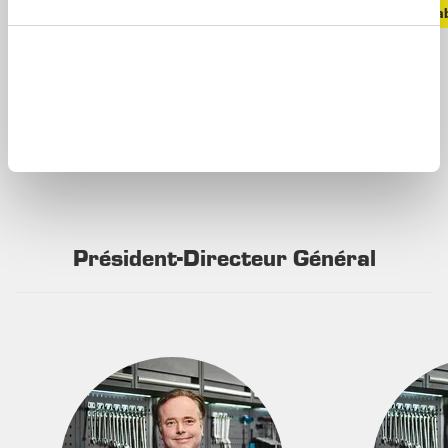
Brand ambassador
Responsab
Rintje
Président-Directeur Général