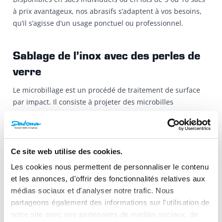
à prix avantageux, nos abrasifs s’adaptent à vos besoins,
qu’il s’agisse d’un usage ponctuel ou professionnel.
Sablage de l’inox avec des perles de
verre
Le microbillage est un procédé de traitement de surface
par impact. Il consiste à projeter des microbilles
(généralement en verre) sur une surface, dans le but de la
décaper sans l'abîmer. La surface obtenue est satinée
brillante.
Ce site web utilise des cookies.
Cette méthode est idéale pour traiter des pièces
Les cookies nous permettent de personnaliser le contenu
automobiles en cabine de sablage, car elle ne provoque ni
et les annonces, d'offrir des fonctionnalités relatives aux
rayures ni détériorations.
médias sociaux et d'analyser notre trafic. Nous
partageons également des informations sur l'utilisation de
Besoin d’équipements complémentaires ? Datona met à
notre site avec nos partenaires de médias sociaux, de
votre disposition des gants de sablage, des pistolets de