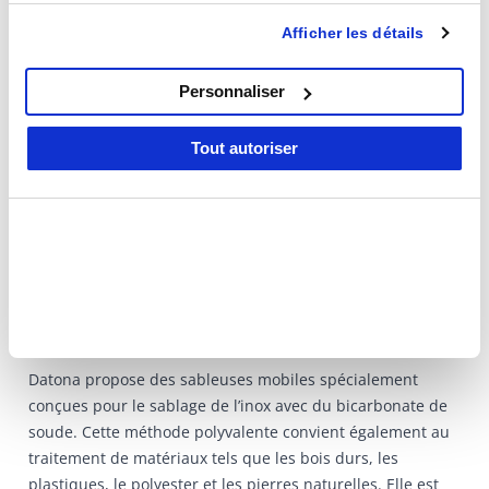
publicité et d'analyse, qui peuvent combiner celles-ci
sablage et des buses adaptées pour une utilisation
Afficher les détails
avec d'autres informations que vous leur avez fournies ou
optimale.
qu'ils ont collectées lors de votre utilisation de leurs
services.
Personnaliser
Sablage de l’inox avec du
Tout autoriser
bicarbonate de soude
Le sablage au bicarbonate de soude est une excellente
alternative pour nettoyer des pièces en inox, que ce soit
dans un atelier ou en extérieur.
Cet abrasif écologique, soluble dans l’eau, offre l’avantage
d’être facilement rincé après utilisation.
Datona propose des sableuses mobiles spécialement
conçues pour le sablage de l’inox avec du bicarbonate de
soude. Cette méthode polyvalente convient également au
traitement de matériaux tels que les bois durs, les
plastiques, le polyester et les pierres naturelles. Elle est