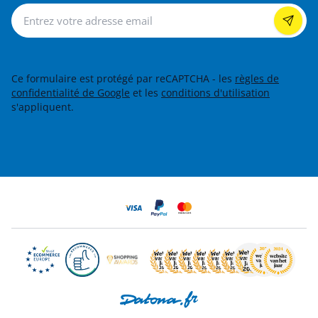
Lettre d’information
Ce formulaire est protégé par reCAPTCHA - les
règles de
confidentialité de Google
et les
conditions d'utilisation
s'appliquent.