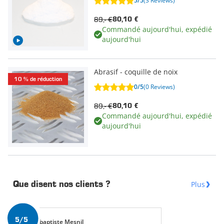
5/5
(3 Reviews)
89,- €
80,10 €
Commandé aujourd'hui, expédié
aujourd'hui
Abrasif - coquille de noix
10 % de réduction
0/5
(0 Reviews)
89,- €
80,10 €
Commandé aujourd'hui, expédié
aujourd'hui
Plus
Que disent nos clients ?
5/5
baptiste Mesnil