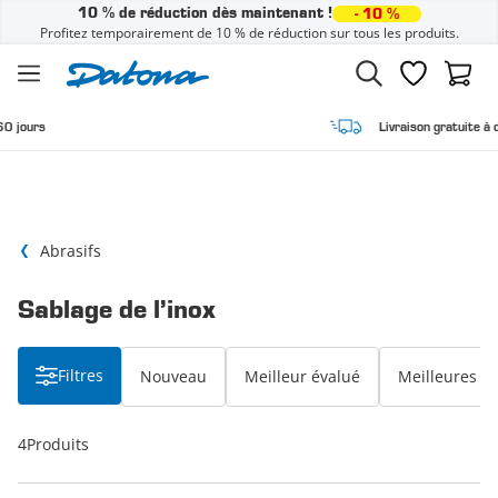
10 % de réduction dès maintenant !
- 10 %
Profitez temporairement de 10 % de réduction sur tous les produits.
Passer au contenu
Liste de sou
Panier
Livraison gratuite à domicile
Abrasifs
Sablage de l’inox
Filtres
Nouveau
Meilleur évalué
Meilleures v
4
Produits