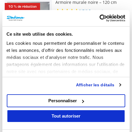
Armoire murale noire – 120 cm
10 % de réduction
0/5
(0 Reviews)
369,- €
332,10 €
Commandé aujourd'hui, expédié
le jour ouvrable suivant
Ce site web utilise des cookies.
Les cookies nous permettent de personnaliser le contenu
et les annonces, d'offrir des fonctionnalités relatives aux
médias sociaux et d'analyser notre trafic. Nous
partageons également des informations sur l'utilisation de
Plus
Que disent nos clients ?
notre site avec nos partenaires de médias sociaux, de
publicité et d'analyse, qui peuvent combiner celles-ci
Afficher les détails
avec d'autres informations que vous leur avez fournies ou
5/5
baptiste Mesnil
qu'ils ont collectées lors de votre utilisation de leurs
Il ya 2 mois
services.
Personnaliser
tres bien
Tout autoriser
Armoires murales pour atelier ou