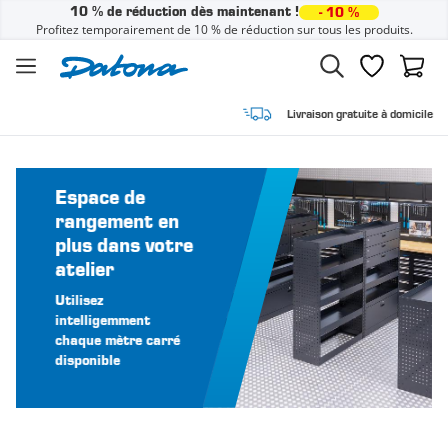
10 % de réduction dès maintenant !
- 10 %
Profitez temporairement de 10 % de réduction sur tous les produits.
Passer au contenu
Liste de sou
Panier
Livraison gratuite à domicile
Espace de
rangement en
plus dans votre
atelier
Utilisez
intelligemment
chaque mètre carré
disponible