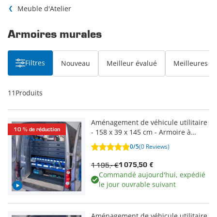
Meuble d'Atelier
Armoires murales
Filtres
Nouveau
Meilleur évalué
Meilleures v
11
Produits
Aménagement de véhicule utilitaire
10 % de réduction
- 158 x 39 x 145 cm - Armoire à
tiroirs 6 tiroirs verrouillables & 1
0/5
(0 Reviews)
compartiment à abattant
1 195,- €
1 075,50 €
Commandé aujourd'hui, expédié
le jour ouvrable suivant
Aménagement de véhicule utilitaire