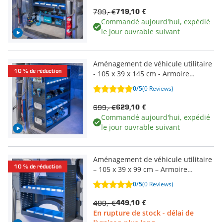
799,- €
719,10 €
Commandé aujourd'hui, expédié
le jour ouvrable suivant
Aménagement de véhicule utilitaire
10 % de réduction
- 105 x 39 x 145 cm - Armoire
encastrée + 4 étagères & 13 bacs de
0/5
(0 Reviews)
rangement
699,- €
629,10 €
Commandé aujourd'hui, expédié
le jour ouvrable suivant
Aménagement de véhicule utilitaire
10 % de réduction
– 105 x 39 x 99 cm – Armoire
encastrée + 2 étagères & 13 bacs de
0/5
(0 Reviews)
rangement
499,- €
449,10 €
En rupture de stock - délai de