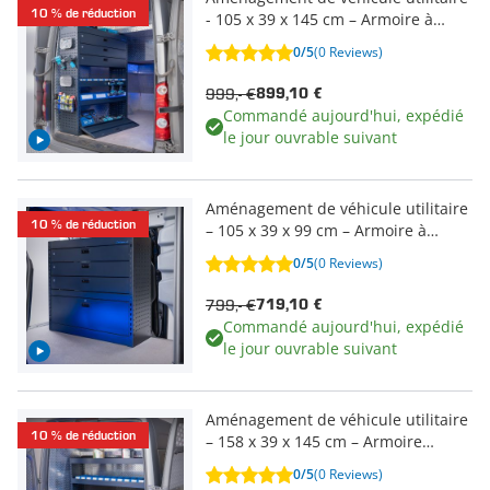
10 % de réduction
- 105 x 39 x 145 cm – Armoire à
tiroirs 3 tiroirs verrouillables & 1
0/5
(0 Reviews)
compartiment à abattant
999,- €
899,10 €
Commandé aujourd'hui, expédié
le jour ouvrable suivant
Aménagement de véhicule utilitaire
10 % de réduction
– 105 x 39 x 99 cm – Armoire à
tiroirs + 3 tiroirs verrouillables & 1
0/5
(0 Reviews)
compartiment à abattant
799,- €
719,10 €
Commandé aujourd'hui, expédié
le jour ouvrable suivant
Aménagement de véhicule utilitaire
10 % de réduction
– 158 x 39 x 145 cm – Armoire
encastrée + 4 étagères & 19 bacs de
0/5
(0 Reviews)
rangement