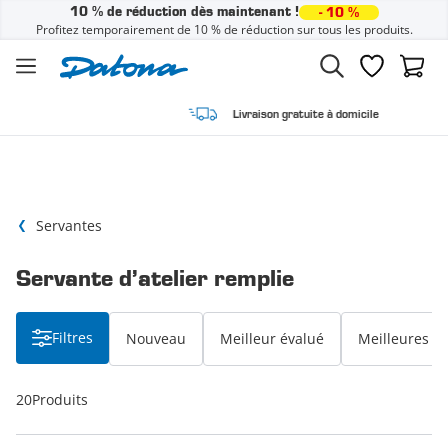
10 % de réduction dès maintenant !
- 10 %
Profitez temporairement de 10 % de réduction sur tous les produits.
Passer au contenu
Liste de sou
Panier
Livraison gratuite à domicile
Servantes
Servante d’atelier remplie
Filtres
Nouveau
Meilleur évalué
Meilleures v
20
Produits