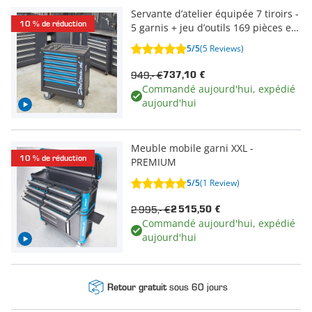
Servante d’atelier équipée 7 tiroirs -
10 % de réduction
5 garnis + jeu d’outils 169 pièces et
logo LED
5/5
(5 Reviews)
949,- €
737,10 €
Commandé aujourd'hui, expédié
aujourd'hui
Meuble mobile garni XXL -
10 % de réduction
PREMIUM
5/5
(1 Review)
2 995,- €
2 515,50 €
Commandé aujourd'hui, expédié
aujourd'hui
sous 60 jours
Retour gratuit