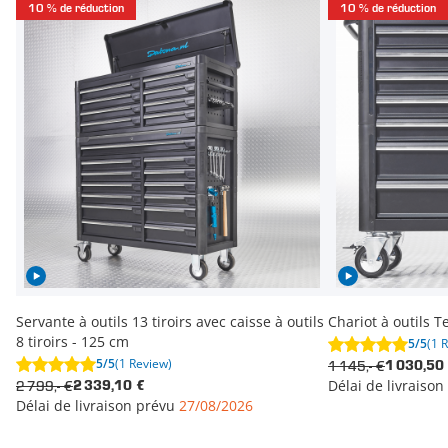
10 % de réduction
10 % de réduction
Servante à outils 13 tiroirs avec caisse à outils
Chariot à outils T
8 tiroirs - 125 cm
5/5
(1 
5/5
(1 Review)
1 145,- €
1 030,50
Délai de livraiso
2 799,- €
2 339,10 €
Délai de livraison prévu
27/08/2026