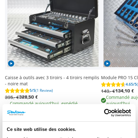
Caisse à outils avec 3 tiroirs - 4 tiroirs remplis
Module PRO 15 Clé
- noire mat
4.65/5
5/5
(1 Review)
149,- €
134,10 €
Commandé aujo
395,- €
328,50 €
Commandé aujourd'hui, expédié
aujourd'hui
aujourd'hui
Plus
Que disent nos clients ?
Ce site web utilise des cookies.