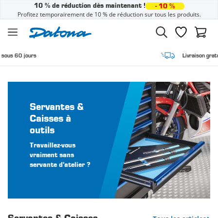
10 % de réduction dès maintenant !
- 10 %
Profitez temporairement de 10 % de réduction sur tous les produits.
Passer au contenu
Liste de sou
Panier
Livraison gratuite à domicile
Servantes &
Caisses à
outils
Travaillez-vous
vraiment sans
servante d'atelier ?