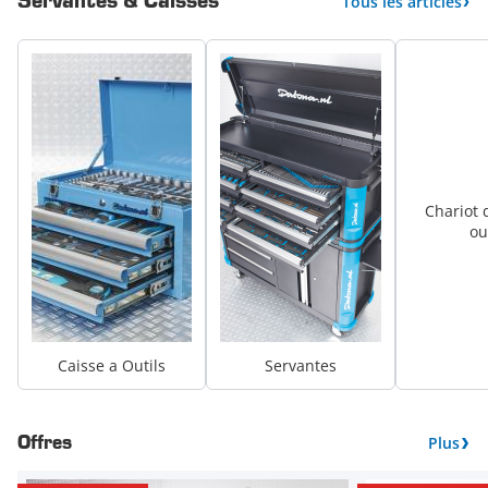
Servantes & Caisses
Tous les articles
Chariot d
ou
Caisse a Outils
Servantes
Plus
Offres