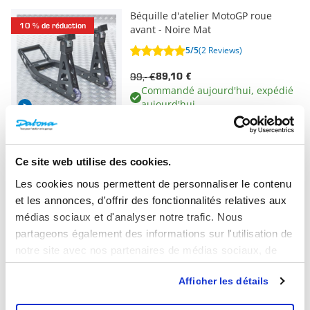
Béquille d'atelier MotoGP roue
10 % de réduction
avant - Noire Mat
5/5
(2 Reviews)
99,- €
89,10 €
Commandé aujourd'hui, expédié
aujourd'hui
Béquille d'atelier Xtreme rouge roue
10 % de réduction
Ce site web utilise des cookies.
avant - support fourche
Les cookies nous permettent de personnaliser le contenu
5/5
(8 Reviews)
et les annonces, d'offrir des fonctionnalités relatives aux
119,- €
107,10 €
médias sociaux et d'analyser notre trafic. Nous
Commandé aujourd'hui, expédié
partageons également des informations sur l'utilisation de
aujourd'hui
notre site avec nos partenaires de médias sociaux, de
publicité et d'analyse, qui peuvent combiner celles-ci
Afficher les détails
avec d'autres informations que vous leur avez fournies ou
qu'ils ont collectées lors de votre utilisation de leurs
Plus
Que disent nos clients ?