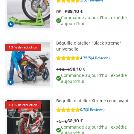
5/5
(1 Review)
99,- €
89,10 €
Commandé aujourd'hui, expédié
aujourd'hui
Béquille d'atelier "Black Xtreme"
10 % de réduction
universelle
4.75/5
(4 Reviews)
119,- €
98,10 €
Commandé aujourd'hui, expédié
aujourd'hui
Béquille d'atelier Xtreme roue avant
10 % de réduction
0/5
(0 Reviews)
79,- €
62,10 €
Commandé aujourd'hui, expédié
aujourd'hui