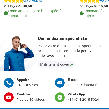
0/5
(0 Reviews)
0/5
(0 
2 995,- €
5 995,- €
2 695,50 €
5 215,50
Commandé aujourd'hui, expédié
Commandé aujo
aujourd'hui
aujourd'hui
Demandez au spécialiste
Posez votre question à nos spécialistes
produits, nous sommes là pour vous
aider avec plaisir.
Maintenant ouvert
Appeler
E-mail
0185 169 588
contact@datona.fr
Youtube
WhatsApp
Plus de 80 vidéos
+31 (0) 6 2015 5024