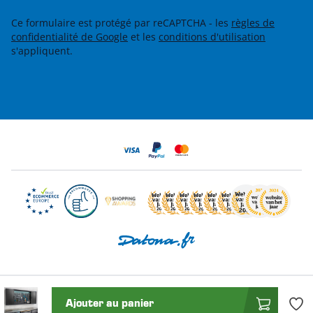
Ce formulaire est protégé par reCAPTCHA - les
règles de
confidentialité de Google
et les
conditions d'utilisation
s'appliquent.
Ajouter au panier
© 2026 Datona.fr