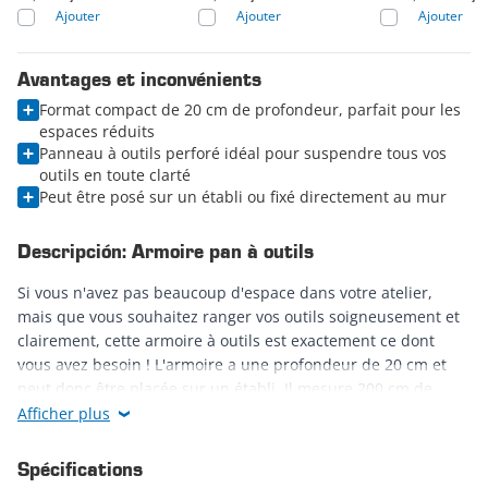
Ajouter
Ajouter
Ajouter
Avantages et inconvénients
Format compact de 20 cm de profondeur, parfait pour les
espaces réduits
Panneau à outils perforé idéal pour suspendre tous vos
outils en toute clarté
Peut être posé sur un établi ou fixé directement au mur
Descripción: Armoire pan à outils
Si vous n'avez pas beaucoup d'espace dans votre atelier,
mais que vous souhaitez ranger vos outils soigneusement et
clairement, cette armoire à outils est exactement ce dont
vous avez besoin ! L'armoire a une profondeur de 20 cm et
peut donc être placée sur un établi. Il mesure 200 cm de
long, l'établi doit donc mesurer au moins 2 mètres pour
Afficher plus
pouvoir y placer ce meuble. Le placard mesure 85 cm de
haut, ce qui le rend idéal pour accrocher soigneusement
Spécifications
toutes vos pinces, clés, marteaux et autres outils.Bien sûr,