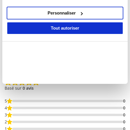
qu'ils ont collectées lors de votre utilisation de leurs
services.
Personnaliser
Tout autoriser
0 Avis
Avis
0/5
Basé sur
0 avis
5
0
4
0
3
0
2
0
1
0