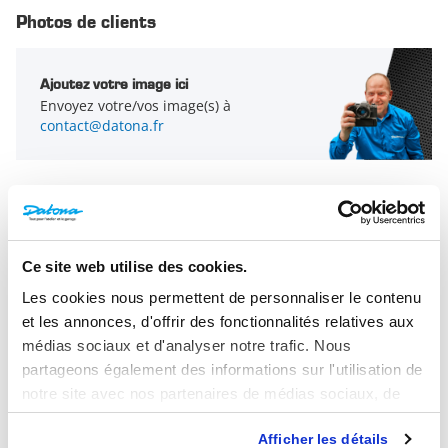
geht 
Photos de clients
Ajoutez votre image ici
Envoyez votre/vos image(s) à
contact@datona.fr
Ce site web utilise des cookies.
Les cookies nous permettent de personnaliser le contenu
et les annonces, d'offrir des fonctionnalités relatives aux
médias sociaux et d'analyser notre trafic. Nous
partageons également des informations sur l'utilisation de
notre site avec nos partenaires de médias sociaux, de
publicité et d'analyse, qui peuvent combiner celles-ci
Afficher les détails
avec d'autres informations que vous leur avez fournies ou