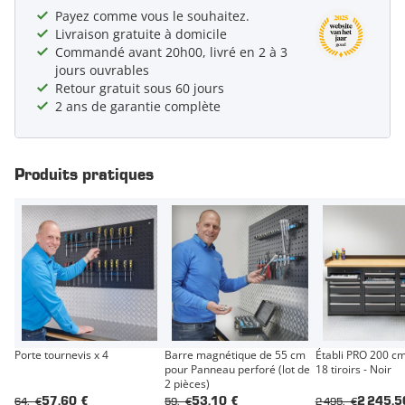
Payez comme vous le souhaitez.
Livraison gratuite à domicile
Commandé avant 20h00, livré en 2 à 3
jours ouvrables
Retour gratuit sous 60 jours
2 ans de garantie complète
Produits pratiques
Porte tournevis x 4
Barre magnétique de 55 cm
Établi PRO 200 c
pour Panneau perforé (lot de
18 tiroirs - Noir
2 pièces)
64,- €
59,- €
2 495,- €
57,60 €
53,10 €
2 245,5