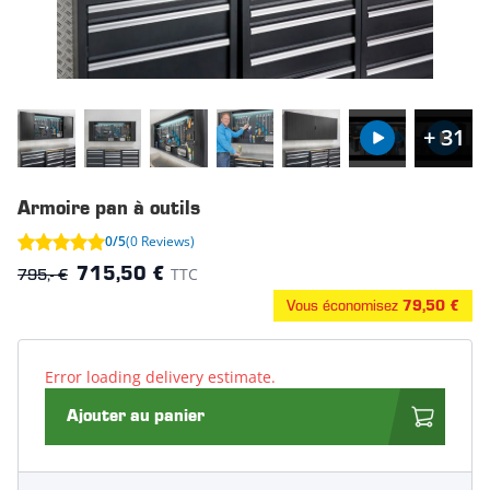
+ 31
Armoire pan à outils
0/5
(0 Reviews)
795,- €
TTC
715,50 €
Vous économisez
79,50 €
Error loading delivery estimate.
Ajouter au panier