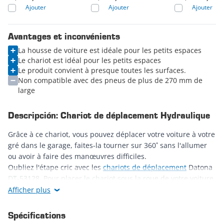
Ajouter
Ajouter
Ajouter
Avantages et inconvénients
La housse de voiture est idéale pour les petits espaces
Le chariot est idéal pour les petits espaces
Le produit convient à presque toutes les surfaces.
Non compatible avec des pneus de plus de 270 mm de
large
Descripción: Chariot de déplacement Hydraulique
Grâce à ce chariot, vous pouvez déplacer votre voiture à votre
gré dans le garage, faites-la tourner sur 360˚ sans l'allumer
ou avoir à faire des manœuvres difficiles.
Oubliez l'étape cric avec les
chariots de déplacement
Datona
DT-53128. Pour placer le chariot sous la roue de votre voiture,
il vous suffit d'écarter suffisamment les bras du chariot pour
Afficher plus
qu'ils viennent se placer de chaque côté de la roue, puis vous
activez le système hydraulique à l'aide de la
pédale
.
Spécifications