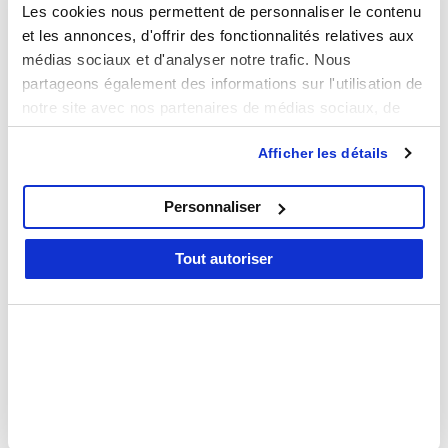
Les cookies nous permettent de personnaliser le contenu
et les annonces, d'offrir des fonctionnalités relatives aux
médias sociaux et d'analyser notre trafic. Nous
partageons également des informations sur l'utilisation de
notre site avec nos partenaires de médias sociaux, de
publicité et d'analyse, qui peuvent combiner celles-ci
Afficher les détails
avec d'autres informations que vous leur avez fournies ou
qu'ils ont collectées lors de votre utilisation de leurs
1 Avis
Avis
services.
Personnaliser
5/5
Tout autoriser
Basé sur
1 avis
5
1
4
0
3
0
2
0