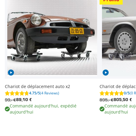
Chariot de déplacement auto x2
Chariot de dépla
4.75/5
(4 Reviews)
0/5
(0 
99,- €
895,- €
89,10 €
805,50 €
Commandé aujourd'hui, expédié
Commandé aujo
aujourd'hui
aujourd'hui