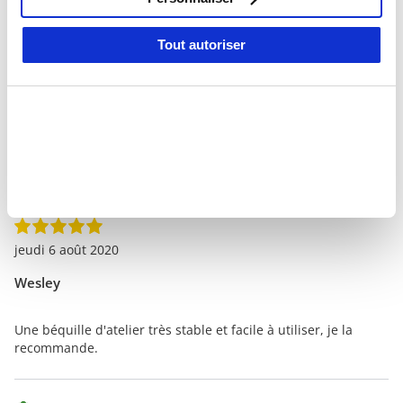
avis produit avec un
bon d'achat de 50 € pour
des outils
, ainsi qu'une gloire éternelle.
Tout autoriser
Rédigez un avis
Verified review
jeudi 6 août 2020
Wesley
Une béquille d'atelier très stable et facile à utiliser, je la
recommande.