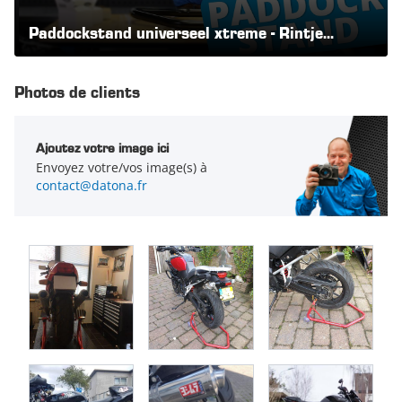
adaptateurs universels pour des béquilles d'atelier. Idéal si
vous avez plusieurs motos, ou si vous acheterez un autre
Paddockstand universeel xtreme - Rintje
moto à l'avenir. Le support de paddock "Xtreme" est
Ritsma laat 't zien | Datona.nl
disponible dans les couleurs noir et rouge.
Photos de clients
Ajoutez votre image ici
Envoyez votre/vos image(s) à
contact@datona.fr