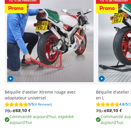
10 % de réduction
10 % de réduction
Promo
Promo
Béquille d'atelier Xtreme rouge avec
Béquille d'atelie
adaptateur universel
en L
5/5
(4 Reviews)
4.8/5
(
79,- €
79,- €
62,10 €
62,10 €
Commandé aujourd'hui, expédié
Commandé aujo
aujourd'hui
aujourd'hui