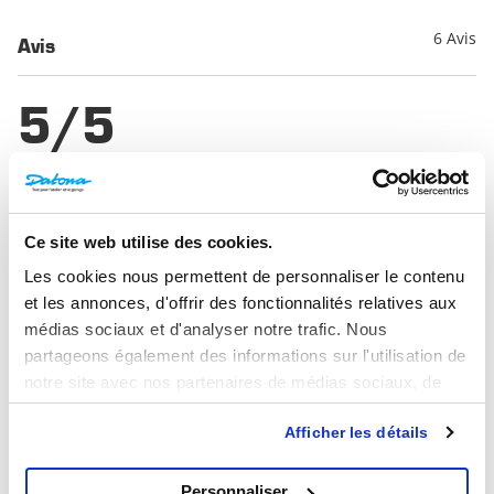
6 Avis
Avis
5/5
Basé sur
6 avis
5
6
Ce site web utilise des cookies.
4
0
Les cookies nous permettent de personnaliser le contenu
3
0
et les annonces, d'offrir des fonctionnalités relatives aux
2
0
médias sociaux et d'analyser notre trafic. Nous
1
0
partageons également des informations sur l'utilisation de
notre site avec nos partenaires de médias sociaux, de
publicité et d'analyse, qui peuvent combiner celles-ci
Rédigez un avis et tentez de gagner
Afficher les détails
avec d'autres informations que vous leur avez fournies ou
un bon d'achat d'une valeur de 50 €
qu'ils ont collectées lors de votre utilisation de leurs
services.
Chaque mois, nous récompensons le meilleur
Personnaliser