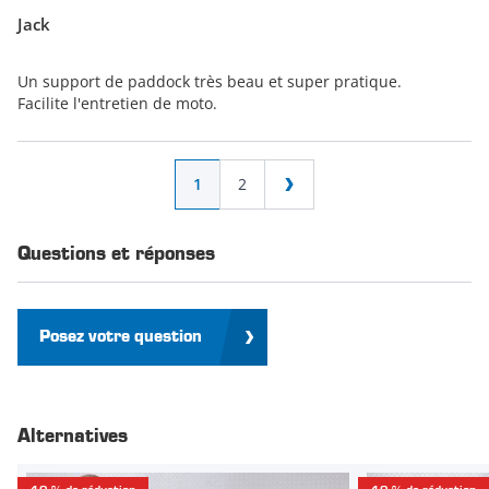
Jack
Un support de paddock très beau et super pratique.
Facilite l'entretien de moto.
Page
Vous lisez actuellement la page
Page
1
2
Page
Questions et réponses
Posez votre question
Alternatives