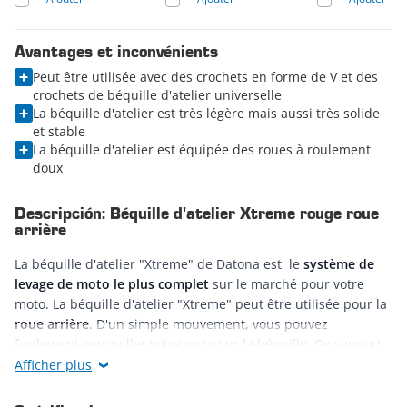
Avantages et inconvénients
Peut être utilisée avec des crochets en forme de V et des
crochets de béquille d'atelier universelle
La béquille d'atelier est très légère mais aussi très solide
et stable
La béquille d'atelier est équipée des roues à roulement
doux
Descripción: Béquille d'atelier Xtreme rouge roue
arrière
La béquille d'atelier "Xtreme" de Datona est le
système de
levage de moto le plus complet
sur le marché pour votre
moto. La béquille d'atelier "Xtreme" peut être utilisée pour la
roue arrière
. D'un simple mouvement, vous pouvez
facilement verrouiller votre moto sur la béquille. Ce support
de paddock est fermement soudé et sera stable sur n'importe
Afficher plus
quelle surface. Idéal pour le stockage et les travaux de
réparation et d'entretien. La béquille d'atelier est livrée avec