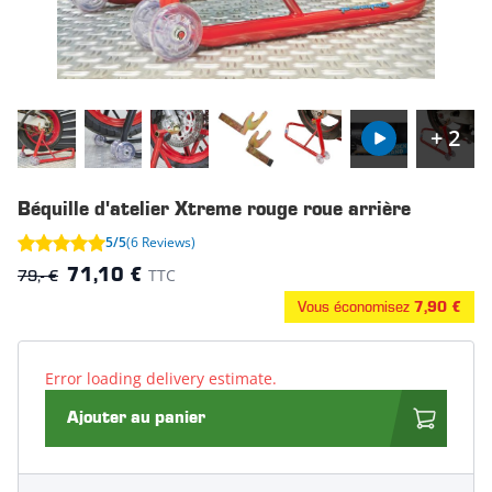
+ 2
Béquille d'atelier Xtreme rouge roue arrière
5/5
(6 Reviews)
79,- €
TTC
71,10 €
Vous économisez
7,90 €
Error loading delivery estimate.
Ajouter au panier