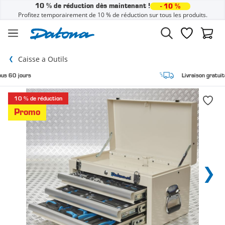
10 % de réduction dès maintenant !
- 10 %
Profitez temporairement de 10 % de réduction sur tous les produits.
Passer au contenu
Liste de sou
Panier
Caisse a Outils
Livraison gratuite à domicile
10 % de réduction
Promo