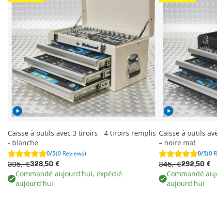
Caisse à outils avec 3 tiroirs - 4 tiroirs remplis
Caisse à outils ave
- blanche
– noire mat
0/5
(0 Reviews)
0/5
(0 
395,- €
345,- €
328,50 €
292,50 €
Commandé aujourd'hui, expédié
Commandé aujo
aujourd'hui
aujourd'hui