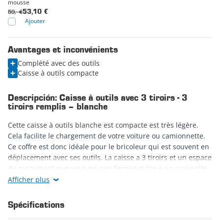
mousse
59,- €
53,10 €
Ajouter
Avantages et inconvénients
Complété avec des outils
Caisse à outils compacte
Descripción: Caisse à outils avec 3 tiroirs - 3
tiroirs remplis – blanche
Cette caisse à outils blanche est compacte est très légère.
Cela facilite le chargement de votre voiture ou camionnette.
Ce coffre est donc idéale pour le bricoleur qui est souvent en
déplacement avec ses outils. La caisse a 3 tiroirs et un espace
de rangement que vous pouvez fermer grâce à un couvercle
avec une serrure à cylindre
Afficher plus
Spécifications
La caisse à outils est équipée des outils suivants :