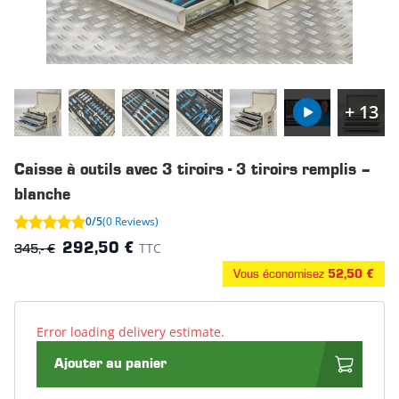
+ 13
Caisse à outils avec 3 tiroirs - 3 tiroirs remplis –
blanche
0/5
(0 Reviews)
345,- €
TTC
292,50 €
Vous économisez
52,50 €
Error loading delivery estimate.
Ajouter au panier