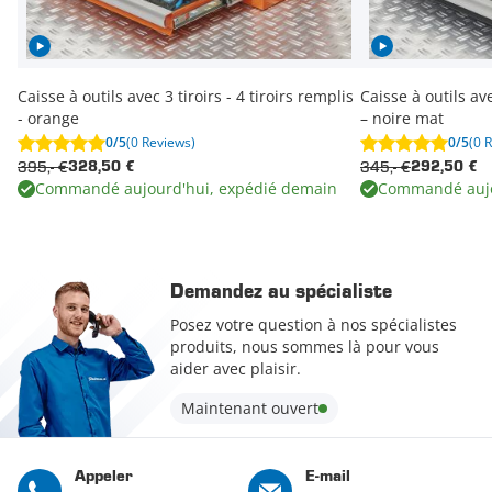
Caisse à outils avec 3 tiroirs - 4 tiroirs remplis
Caisse à outils ave
- orange
– noire mat
0/5
(0 Reviews)
0/5
(0 
395,- €
345,- €
328,50 €
292,50 €
Commandé aujourd'hui, expédié demain
Commandé aujo
Demandez au spécialiste
Posez votre question à nos spécialistes
produits, nous sommes là pour vous
aider avec plaisir.
Maintenant ouvert
Appeler
E-mail