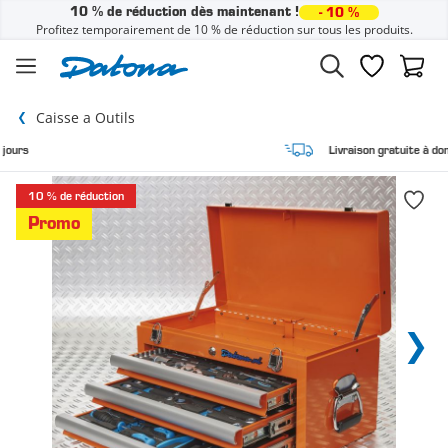
10 % de réduction dès maintenant !
- 10 %
Profitez temporairement de 10 % de réduction sur tous les produits.
Passer au contenu
Liste de sou
Panier
Caisse a Outils
Livraison gratuite à domicile
10 % de réduction
Promo