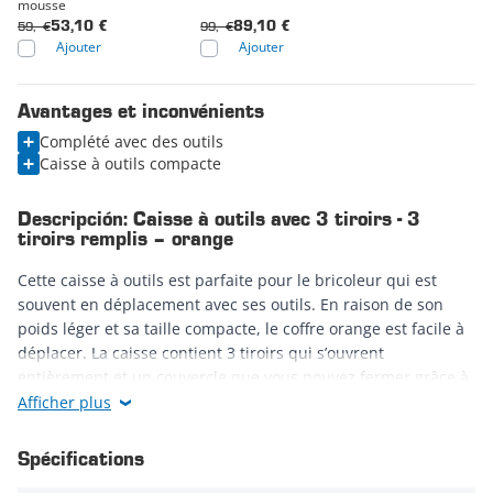
mousse
59,- €
99,- €
53,10 €
89,10 €
Ajouter
Ajouter
Avantages et inconvénients
Complété avec des outils
Caisse à outils compacte
Descripción: Caisse à outils avec 3 tiroirs - 3
tiroirs remplis – orange
Cette caisse à outils est parfaite pour le bricoleur qui est
souvent en déplacement avec ses outils. En raison de son
poids léger et sa taille compacte, le coffre orange est facile à
déplacer. La caisse contient 3 tiroirs qui s’ouvrent
entièrement et un couvercle que vous pouvez fermer grâce à
une serrure à cylindre. Grâce à ces différents espaces de
Afficher plus
rangement, la caisse compacte offre beaucoup d’espace pour
tous vos outils !
Spécifications