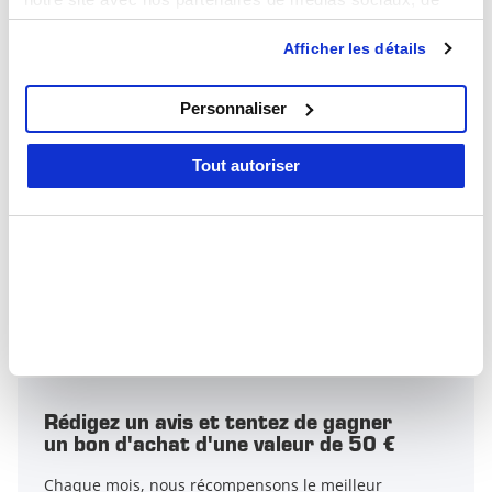
publicité et d'analyse, qui peuvent combiner celles-ci
1 Avis
Avis
Afficher les détails
avec d'autres informations que vous leur avez fournies ou
qu'ils ont collectées lors de votre utilisation de leurs
services.
5/5
Personnaliser
Tout autoriser
Basé sur
1 avis
5
1
4
0
3
0
2
0
1
0
Rédigez un avis et tentez de gagner
un bon d'achat d'une valeur de 50 €
Chaque mois, nous récompensons le meilleur