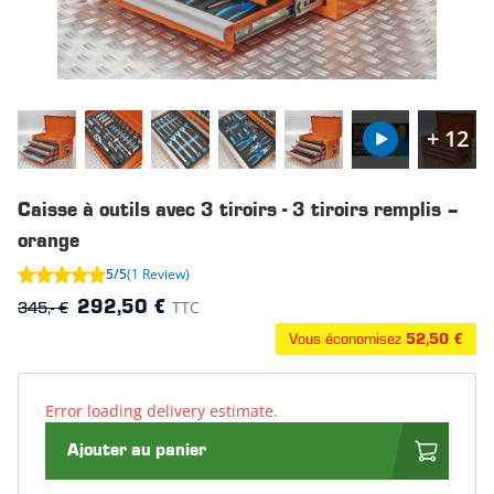
+ 12
Caisse à outils avec 3 tiroirs - 3 tiroirs remplis –
orange
5/5
(1 Review)
345,- €
TTC
292,50 €
Vous économisez
52,50 €
Error loading delivery estimate.
Ajouter au panier