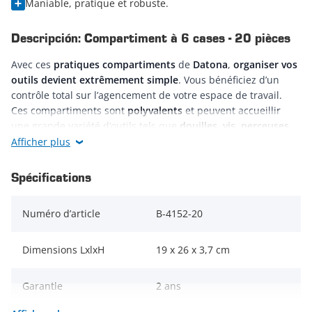
Maniable, pratique et robuste.
Descripción: Compartiment à 6 cases - 20 pièces
Avec ces
pratiques compartiments
de
Datona
,
organiser vos
outils devient extrêmement simple
. Vous bénéficiez d’un
contrôle total sur l’agencement de votre espace de travail.
Ces compartiments sont
polyvalents
et peuvent accueillir
une grande variété d’outils tels que
douilles, vis, perceuses,
clés, pinces
, et bien plus encore. Si vous possédez un
chariot
Afficher plus
à outils Datona
, ces modules
s’intègrent parfaitement dans
les tiroirs
. De plus, ils peuvent être installés
facilement dans
Spécifications
d’autres armoires, caisse à outils ou servantes à outils
, sans
difficulté.
Numéro d’article
B-4152-20
En divisant votre tiroir à outils en
compartiments bien
définis
, vous obtenez une
vue d’ensemble claire
et
Dimensions LxlxH
19 x 26 x 3,7 cm
vous
gagnez un temps précieux
, sans avoir à chercher
longtemps l’outil nécessaire.
Garantie
2 ans
Ce set comprend
20 compartiments identiques
, mesurant