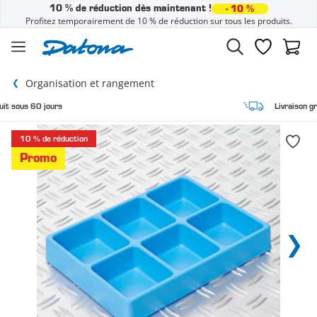
10 % de réduction dès maintenant !
- 10 %
Profitez temporairement de 10 % de réduction sur tous les produits.
Passer au contenu
Liste de sou
Panier
Organisation et rangement
Livraison gratuite à domicile
10 % de réduction
Promo