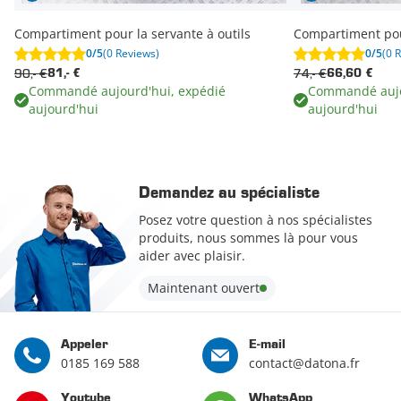
Compartiment pour la servante à outils
Compartiment pour
0/5
(0 Reviews)
0/5
(0 
90,- €
74,- €
81,- €
66,60 €
Commandé aujourd'hui, expédié
Commandé aujo
aujourd'hui
aujourd'hui
Demandez au spécialiste
Posez votre question à nos spécialistes
produits, nous sommes là pour vous
aider avec plaisir.
Maintenant ouvert
Appeler
E-mail
0185 169 588
contact@datona.fr
Youtube
WhatsApp