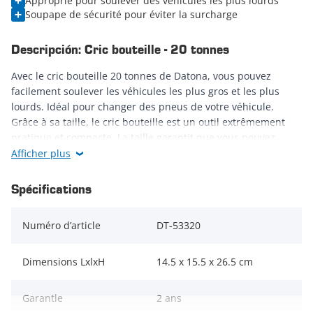
Approprié pour soulever des véhicules les plus lourds
Soupape de sécurité pour éviter la surcharge
Descripción: Cric bouteille - 20 tonnes
Avec le cric bouteille 20 tonnes de Datona, vous pouvez
facilement soulever les véhicules les plus gros et les plus
lourds. Idéal pour changer des pneus de votre véhicule.
Grâce à sa taille, le cric bouteille est un outil extrêmement
pratique et compacte. La taille garantit que vous pouvez
facilement emporter le cric bouteille hydraulique avec vous.
Afficher plus
De plus, vous pouvez également placer le cric bouteille avec
la même facilité dans votre coffre de voiture.
Spécifications
Le cric bouteille hydraulique 20 tonnes est équipé d'une
Numéro d’article
DT-53320
soupape de sécurité qui évite la surcharge pendant le
levage. De cette façon, vous soulevez toujours votre véhicule
en toute sécurité. Le cric bouteille fonctionne au moyen d'un
Dimensions LxlxH
14.5 x 15.5 x 26.5 cm
levier. Vous pouvez le fixer dans la connexion pour levier,
ensuite vous pouvez soulever le patin en pompant avec le
Garantie
2 ans
levier. Lors du levage des véhicules, nous vous