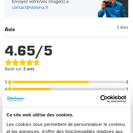
conformité avec les standards électriques et les spécifications
Envoyez votre/vos image(s) à
d’ergonomiques et mécaniques au niveau des normes DIN.
contact@datona.fr
3 Avis
Avis
4.65/5
Basé sur
3 avis
5
2
4
1
3
0
2
0
1
0
Ce site web utilise des cookies.
Les cookies nous permettent de personnaliser le contenu
et les annonces, d'offrir des fonctionnalités relatives aux
Rédigez un avis et tentez de gagner