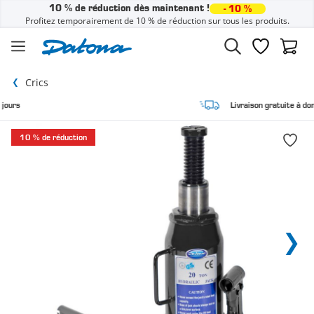
10 % de réduction dès maintenant !
- 10 %
Profitez temporairement de 10 % de réduction sur tous les produits.
Passer au contenu
Liste de sou
Panier
Crics
Livraison gratuite à domicile
10 % de réduction