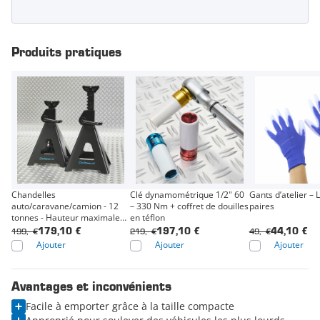
Produits pratiques
Chandelles
Clé dynamométrique 1/2" 60
Gants d’atelier – 
auto/caravane/camion - 12
– 330 Nm + coffret de douilles
paires
tonnes - Hauteur maximale
en téflon
74,5 cm
199,- €
219,- €
49,- €
179,10 €
197,10 €
44,10 €
Ajouter
Ajouter
Ajouter
Avantages et inconvénients
Facile à emporter grâce à la taille compacte