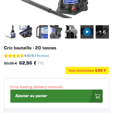
+ 6
Cric bouteille - 20 tonnes
4.65/5
(3 Reviews)
69,95 €
TTC
62,96 €
Vous économisez
6,99 €
Error loading delivery estimate.
Ajouter au panier