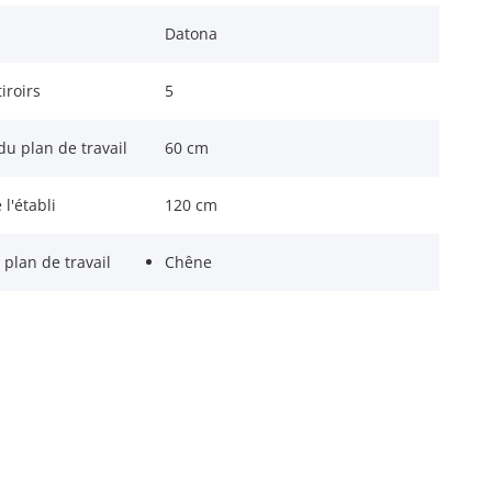
Datona
iroirs
5
u plan de travail
60 cm
l'établi
120 cm
plan de travail
Chêne