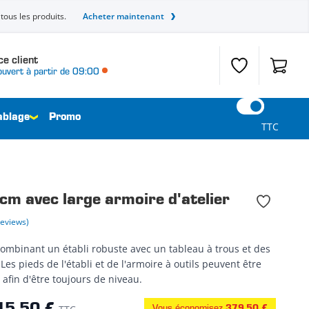
tous les produits.
Acheter maintenant
ce client
Liste de souhait
Panier
ouvert à partir de 09:00
ablage
Promo
TTC
cm avec large armoire d'atelier
Reviews)
combinant un établi robuste avec un tableau à trous et des
 Les pieds de l'établi et de l'armoire à outils peuvent être
afin d'être toujours de niveau.
Vous économisez
379,50 €