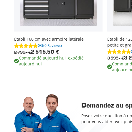
Établi 160 cm avec armoire latérale
Établi de 12
petite et g
0/5
(0 Reviews)
2 795,- €
2 515,50 €
Commandé aujourd'hui, expédié
3 595,- €
3 
aujourd'hui
Commandé
aujourd'h
Demandez au spé
Posez votre question à no
pour vous aider avec plais