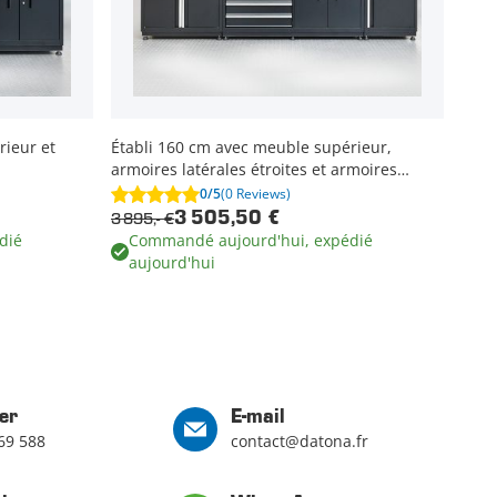
rieur et
Établi 160 cm avec meuble supérieur,
armoires latérales étroites et armoires
latérales larges
0/5
(0 Reviews)
3 895,- €
3 505,50 €
dié
Commandé aujourd'hui, expédié
aujourd'hui
er
E-mail
69 588
contact@datona.fr