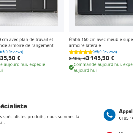
0 cm avec plan de travail et
Établi 160 cm avec meuble supé
rande armoire de rangement
armoire latérale
0/5
(0 Reviews)
0/5
(0 Reviews)
3 495,- €
235,50 €
3 145,50 €
 aujourd'hui, expédié
Commandé aujourd'hui, expé
ui
aujourd'hui
cialiste
Appel
s spécialistes produits, nous sommes là
0185 1
ir.