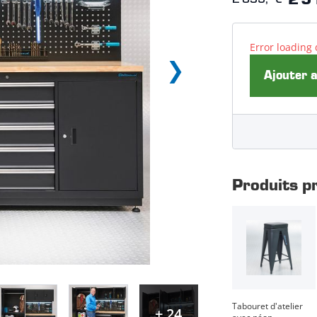
2 5
Error loading 
Ajouter 
Produits p
Tabouret d'atelier
+ 24