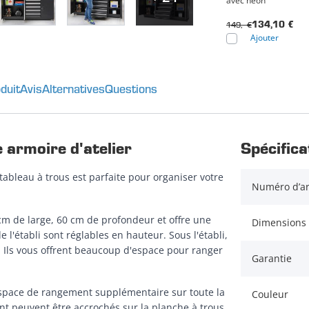
avec néon
149,- €
134,10 €
Ajouter
duit
Avis
Alternatives
Questions
 armoire d'atelier
Spécifica
 tableau à trous est parfaite pour organiser votre
Numéro d’ar
cm de large, 60 cm de profondeur et offre une
Dimensions 
 l'établi sont réglables en hauteur. Sous l'établi,
s. Ils vous offrent beaucoup d'espace pour ranger
Garantie
 espace de rangement supplémentaire sur toute la
Couleur
vent peuvent être accrochés sur la planche à trous.