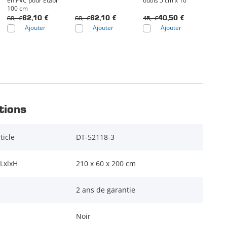
en PVC pour Établi
outils 5 cm x 10
100 cm
69,- €
69,- €
45,- €
62,10 €
62,10 €
40,50 €
Ajouter
Ajouter
Ajouter
tions
ticle
DT-52118-3
LxlxH
210 x 60 x 200 cm
2 ans de garantie
Noir