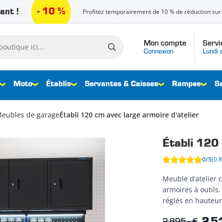
- 10 %
ant !
Profitez temporairement de 10 % de réduction sur 
Mon compte
Servi
que ici...
Connexion
Lundi 
Moto
Établis
Servantes & Caisses
Rampes
S
eubles de garage
Établi 120 cm avec large armoire d'atelier
Établi 120 
0/5
(0 
Meuble d’atelier 
armoires à outils.
réglés en hauteur 
2 895,- €