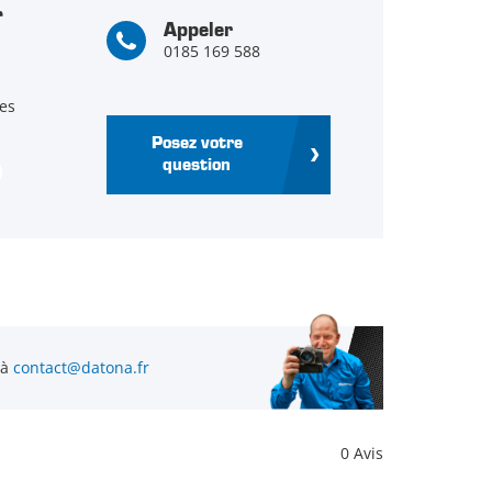
r
Appeler
0185 169 588
es
Posez votre
question
 à
contact@datona.fr
0 Avis