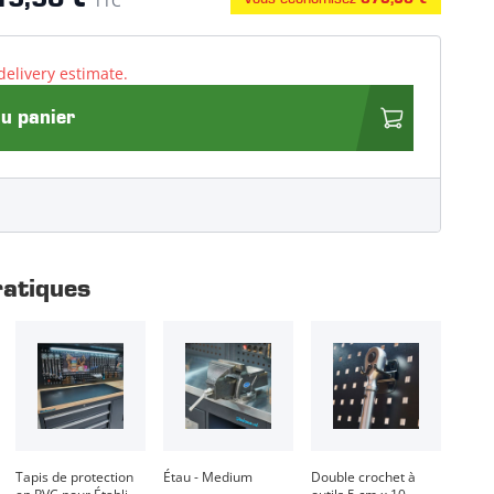
15,50 €
TTC
delivery estimate.
au panier
ratiques
Tapis de protection
Étau - Medium
Double crochet à