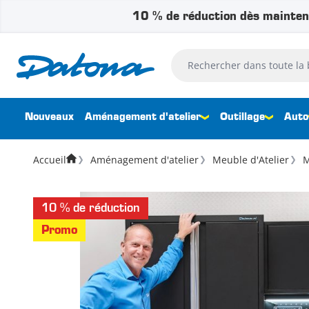
10 % de réduction dès mainten
Passer au contenu
Rechercher dans toute la bouti
Nouveaux
Aménagement d'atelier
Outillage
Auto
Accueil
Aménagement d'atelier
Meuble d'Atelier
M
10 % de réduction
Promo