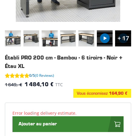
+ 17
Établi PRO 200 cm - Bambou - 6 tiroirs - Noir +
Étau XL
0/5
(0 Reviews)
1 649,- €
TTC
1 484,10 €
Vous économisez
164,90 €
Error loading delivery estimate.
Ajouter au panier