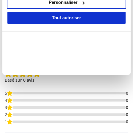
services.
Personnaliser
Tout autoriser
0 Avis
Avis
0/5
Basé sur
0 avis
5
0
4
0
3
0
2
0
1
0