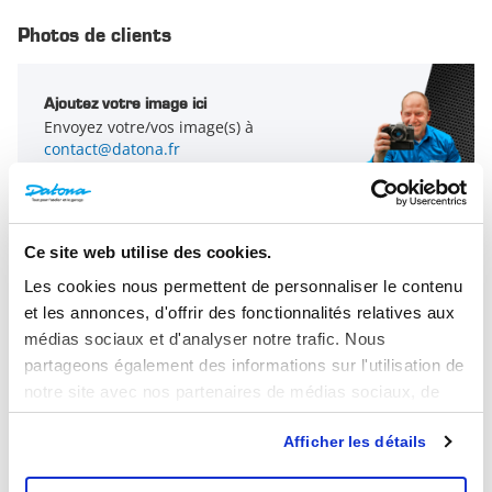
fixé avec trois boulons dans votre plan de travail.
Longueur de l'établi
200 cm
Photos de clients
Dimensions des tiroirs :
Matériau du plan de travail
Bambou
Trois premiers tiroirs : 53 x 52 x 6 cm
Ajoutez votre image ici
Trois derniers tiroirs : 53 x 52 x 13,5 cm
Envoyez votre/vos image(s) à
contact@datona.fr
Ce site web utilise des cookies.
Les cookies nous permettent de personnaliser le contenu
et les annonces, d'offrir des fonctionnalités relatives aux
médias sociaux et d'analyser notre trafic. Nous
partageons également des informations sur l'utilisation de
notre site avec nos partenaires de médias sociaux, de
publicité et d'analyse, qui peuvent combiner celles-ci
Afficher les détails
avec d'autres informations que vous leur avez fournies ou
qu'ils ont collectées lors de votre utilisation de leurs