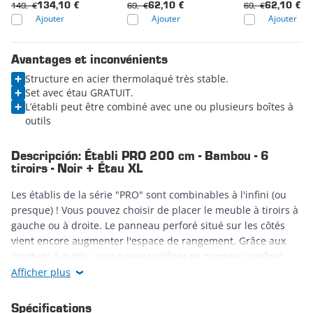
149,- €
69,- €
69,- €
134,10 €
62,10 €
62,10 €
Ajouter
Ajouter
Ajouter
Avantages et inconvénients
Structure en acier thermolaqué très stable.
Set avec étau GRATUIT.
L’établi peut être combiné avec une ou plusieurs boîtes à
outils
Descripción: Établi PRO 200 cm - Bambou - 6
tiroirs - Noir + Étau XL
Les établis de la série "PRO" sont combinables à l'infini (ou
presque) ! Vous pouvez choisir de placer le meuble à tiroirs à
gauche ou à droite. Le panneau perforé situé sur les côtés
vient encore augmenter l'espace de rangement. Grâce aux
crochets à outils, vous pouvez utiliser ce panneau perforé
pour ranger encore plus d'outils. De plus, l'établi dispose
Afficher plus
d'une étagère que vous pouvez monter à n'importe quelle
hauteur. Encore plus d'espace de rangement !
Spécifications