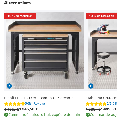
Alternatives
10 % de réduction
10 % de réduction
Établi PRO 150 cm - Bambou + Servante
Établi PRO 200 c
5/5
(1 Review)
0/5
(0 
1 495,- €
1 595,- €
1 345,50 €
1 435,50
Commandé aujourd'hui, expédié demain
Commandé aujo