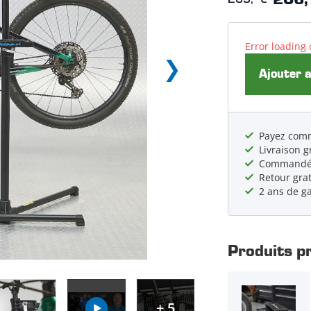
206,
Error loading 
Ajouter 
Payez comm
Livraison g
Commandé a
Retour grat
2 ans de g
Produits p
+ 5