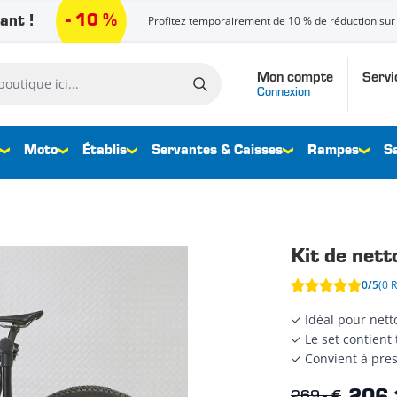
- 10 %
ant !
Profitez temporairement de 10 % de réduction sur 
Mon compte
Servi
que ici...
Connexion
Moto
Établis
Servantes & Caisses
Rampes
S
Kit de net
0/5
(0 
✓ Idéal pour nett
✓ Le set contient
✓ Convient à pres
269,- €