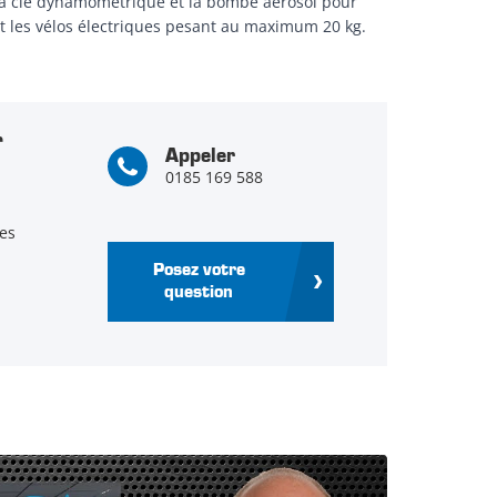
, la clé dynamométrique et la bombe aérosol pour
 et les vélos électriques pesant au maximum 20 kg.
r
Appeler
0185 169 588
es
Posez votre
question