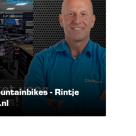
tainbikes - Rintje
.nl