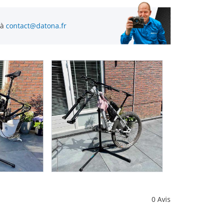
 à
contact@datona.fr
0 Avis