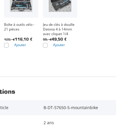
Boîte à outils vélo -
Jeu de clés à douille
21 pièces
Datona 4 à 14mm
avec cliquet 1/4
129,- €
55,- €
116,10 €
49,50 €
Ajouter
Ajouter
tions
ticle
B-DT-57650-5-mountainbike
2 ans