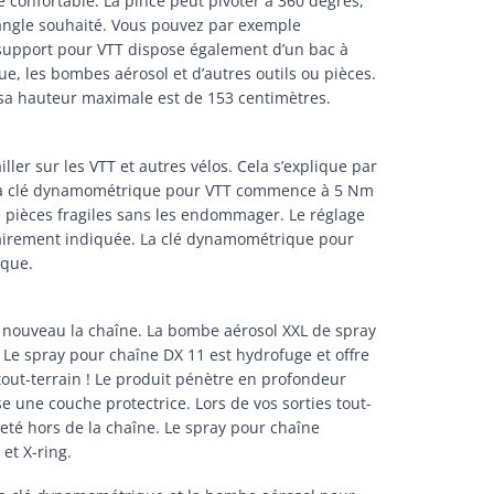
 confortable. La pince peut pivoter à 360 degrés,
’angle souhaité. Vous pouvez par exemple
e support pour VTT dispose également d’un bac à
e, les bombes aérosol et d’autres outils ou pièces.
sa hauteur maximale est de 153 centimètres.
er sur les VTT et autres vélos. Cela s’explique par
e la clé dynamométrique pour VTT commence à 5 Nm
 pièces fragiles sans les endommager. Le réglage
clairement indiquée. La clé dynamométrique pour
ique.
r à nouveau la chaîne. La bombe aérosol XXL de spray
 Le spray pour chaîne DX 11 est hydrofuge et offre
tout-terrain ! Le produit pénètre en profondeur
e une couche protectrice. Lors de vos sorties tout-
ojeté hors de la chaîne. Le spray pour chaîne
et X-ring.