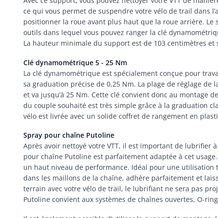
Avec ce support, vous pouvez nettoyer votre VTT de manière
ce qui vous permet de suspendre votre vélo de trail dans l
positionner la roue avant plus haut que la roue arrière. L
outils dans lequel vous pouvez ranger la clé dynamométriqu
La hauteur minimale du support est de 103 centimètres et 
Clé dynamométrique 5 - 25 Nm
La clé dynamométrique est spécialement conçue pour travaill
sa graduation précise de 0,25 Nm. La plage de réglage d
et va jusqu’à 25 Nm. Cette clé convient donc au montage de
du couple souhaité est très simple grâce à la graduation 
vélo est livrée avec un solide coffret de rangement en plast
Spray pour chaîne Putoline
Après avoir nettoyé votre VTT, il est important de lubrifie
pour chaîne Putoline est parfaitement adaptée à cet usage.
un haut niveau de performance. Idéal pour une utilisation 
dans les maillons de la chaîne, adhère parfaitement et laiss
terrain avec votre vélo de trail, le lubrifiant ne sera pas pr
Putoline convient aux systèmes de chaînes ouvertes, O-ring 