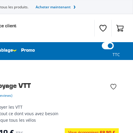
tous les produits.
Acheter maintenant
ce client
Liste de souhait
Panier
ablage
Promo
TTC
toyage VTT
Reviews)
oyer les VTT
 tout ce dont vous avez besoin
que tous les vélos
Vous économisez
62,90 €