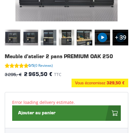
+ 39
Meuble d'atelier 2 pans PREMIUM OAK 250
0/5
(0 Reviews)
3 295,- €
TTC
2 965,50 €
Vous économisez
329,50 €
Error loading delivery estimate.
Ajouter au panier