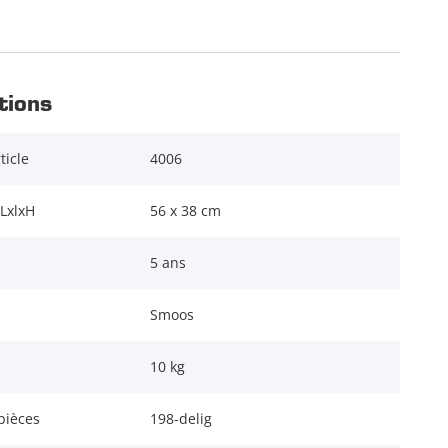
tions
ticle
4006
LxlxH
56 x 38 cm
5 ans
Smoos
10 kg
pièces
198-delig