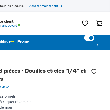
tous les produits.
Acheter maintenant
ce client
Liste de souhait
Panier
nant ouvert
ablage
Promo
TTC
pièces - Douilles et clés 1/4" et
s
Reviews)
essionnels
 à cliquet réversibles
 de main