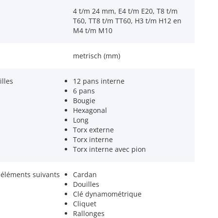
4 t/m 24 mm, E4 t/m E20, T8 t/m
T60, TT8 t/m TT60, H3 t/m H12 en
M4 t/m M10
metrisch (mm)
lles
12 pans interne
6 pans
Bougie
Hexagonal
Long
Torx externe
Torx interne
Torx interne avec pion
 éléments suivants
Cardan
Douilles
Clé dynamométrique
Cliquet
Rallonges