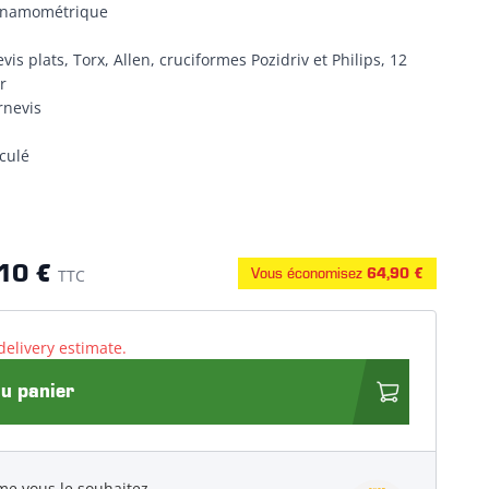
dynamométrique
s plats, Torx, Allen, cruciformes Pozidriv et Philips, 12
r
rnevis
culé
10 €
Vous économisez
TTC
64,90 €
delivery estimate.
au panier
e vous le souhaitez.