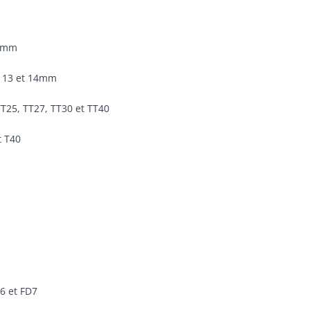
 14mm
12, 13 et 14mm
TT25, TT27, TT30 et TT40
t T40
D6 et FD7