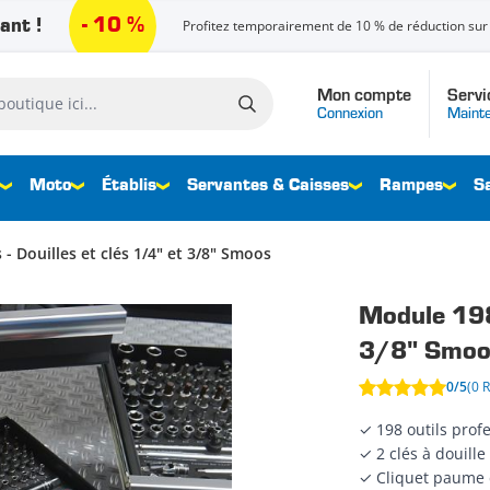
- 10 %
ant !
Profitez temporairement de 10 % de réduction sur 
Mon compte
Servi
que ici...
Connexion
Mainte
Moto
Établis
Servantes & Caisses
Rampes
S
- Douilles et clés 1/4" et 3/8" Smoos
Module 198 
3/8" Smoo
0/5
(0 
✓ 198 outils prof
✓ 2 clés à douille
✓ Cliquet paume