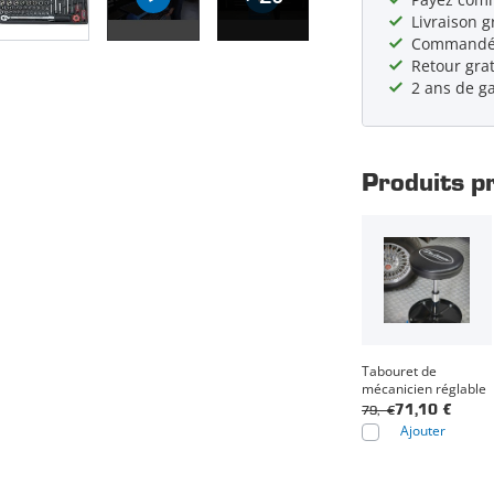
Livraison g
Commandé a
Retour grat
2 ans de g
Produits p
Tabouret de
mécanicien réglable
79,- €
71,10 €
Ajouter