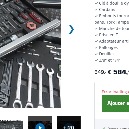
✓ Clé à douille 
✓ Cardans
✓ Embouts tournevi
pans, Torx Tampe
✓ Manche de tou
✓ Prise en T
✓ Adaptateur arti
✓ Rallonges
✓ Douilles
✓ 3/8" et 1/4"
649,- €
584,
Error loading 
Ajouter 
+ 20
Payez comm