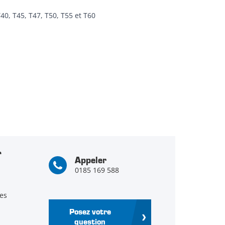
T40, T45, T47, T50, T55 et T60
r
Appeler
0185 169 588
es
Posez votre
question