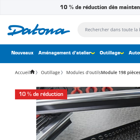
10 % de réduction dès mainten
Passer au contenu
Rechercher dans toute la bouti
Nouveaux
Aménagement d'atelier
Outillage
Auto
Accueil
Outillage
Modules d'outils
Module 198 pièces 
10 % de réduction