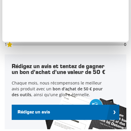
Accessoires
:
Basé sur
0 avis
5 tarauds
5
0
4
0
5 forets
3
0
2
0
5 broches de pose
1
0
5 rupteurs
4 x 25 filets rapportés M5, M6, M8 et M10
Rédigez un avis et tentez de gagner
un bon d'achat d'une valeur de 50 €
10 filets rapportes en acier inoxydable M12
Chaque mois, nous récompensons le meilleur
avis produit avec un
bon d'achat de 50 € pour
1 boîte de rangement en métal
des outils
, ainsi qu'une gloire éternelle.
Rédigez un avis