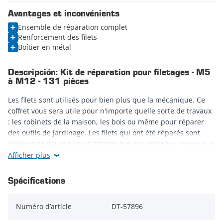
Avantages et inconvénients
Ensemble de réparation complet
Renforcement des filets
Boîtier en métal
Descripción: Kit de réparation pour filetages - M5
à M12 - 131 pièces
Les filets sont utilisés pour bien plus que la mécanique. Ce
coffret vous sera utile pour n'importe quelle sorte de travaux
: les robinets de la maison, les bois ou même pour réparer
des outils de jardinage. Les filets qui ont été réparés sont
presque toujours plus résistants que les originaux, parce que
le filet rapporté est en un matériau dur et a une plus grande
Afficher plus
surface de contact avec le métal dans laquelle le filet
rapporté est fixé. Alors, ne rachetez plus vos éléments filetés
Spécifications
neufs, réparez-les et en plus, ça fait des économies !
Numéro d’article
DT-57896
Le kit DT-57896 vous permet de redéfinir vos pas de vis usés,
ou d'en créer de nouveaux ! Ce kit complet vous met sous la