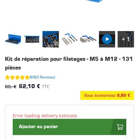
+ 1
Kit de réparation pour filetages - M5 à M12 - 131
pièces
0/5
(0 Reviews)
69,- €
TTC
62,10 €
Vous économisez
6,90 €
Error loading delivery estimate.
Ajouter au panier