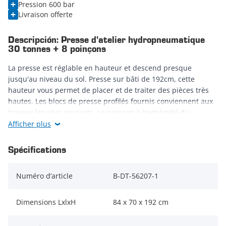
Pression 600 bar
Livraison offerte
Descripción: Presse d'atelier hydropneumatique
30 tonnes + 8 poinçons
La presse est réglable en hauteur et descend presque
jusqu'au niveau du sol. Presse sur bâti de 192cm, cette
hauteur vous permet de placer et de traiter des pièces très
hautes. Les blocs de presse profilés fournis conviennent aux
travaux les plus courants. Le poinçon à l'extrémité du
cylindre de presse peut être remplacé par tout outil de
Afficher plus
presse spécial.
Le cadre soudé rend cette presse de garage très solide et
Spécifications
stable. Cette presse a une plage de travail jusqu'à 988mm, la
largeur entre les colonnes est de 545mm. La presse à
Numéro d’article
B-DT-56207-1
roulements peut être actionnée manuellement
(hydrauliquement) mais aussi pneumatiquement afin que
vous puissiez travailler encore plus rapidement en utilisant
Dimensions LxlxH
84 x 70 x 192 cm
votre compresseur.
Un manomètre clair sur lequel vous pouvez constamment lire