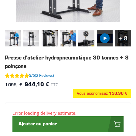
+ 8
Presse d'atelier hydropneumatique 30 tonnes + 8
poinçons
5/5
(2 Reviews)
1 095,- €
TTC
944,10 €
Vous économisez
150,90 €
Error loading delivery estimate.
Ajouter au panier