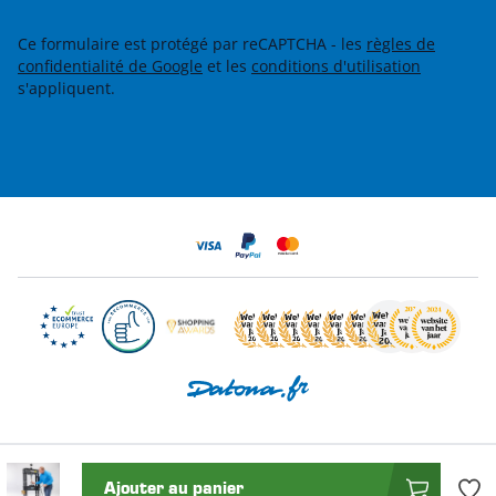
Ce formulaire est protégé par reCAPTCHA - les
règles de
confidentialité de Google
et les
conditions d'utilisation
s'appliquent.
Ajouter au panier
© 2026 Datona.fr