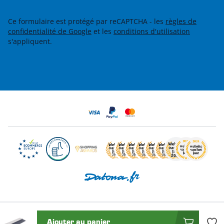
Ce formulaire est protégé par reCAPTCHA - les
règles de
confidentialité de Google
et les
conditions d'utilisation
s'appliquent.
Ajouter au panier