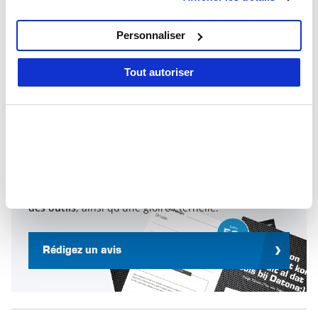
qu'ils ont collectées lors de votre utilisation de leurs
5
2
services.
4
1
Personnaliser
3
0
2
0
Tout autoriser
1
0
Rédigez un avis et tentez de gagner
un bon d'achat d'une valeur de 50 €
Chaque mois, nous récompensons le meilleur
avis produit avec un
bon d'achat de 50 € pour
des outils
, ainsi qu'une gloire éternelle.
Rédigez un avis