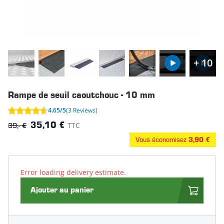
+ 10
Rampe de seuil caoutchouc - 10 mm
4.65/5
(3 Reviews)
39,- €
TTC
35,10 €
Vous économisez
3,90 €
Error loading delivery estimate.
Ajouter au panier