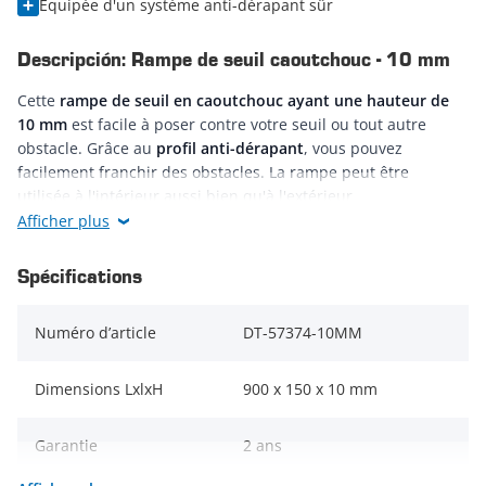
Équipée d'un système anti-dérapant sûr
Descripción: Rampe de seuil caoutchouc - 10 mm
Cette
rampe de seuil en caoutchouc ayant une hauteur de
10 mm
est facile à poser contre votre seuil ou tout autre
obstacle. Grâce au
profil anti-dérapant
, vous pouvez
facilement franchir des obstacles. La rampe peut être
utilisée à l'intérieur aussi bien qu'à l'extérieur.
Afficher plus
La rampe de seuil en caoutchouc a une dureté de 65 HA. Un
gros avantage des rampes de seuil est qu'il n'est pas
Spécifications
nécessaire d'effectuer des ajustements radicaux à l'intérieur
aussi bien qu'à l'extérieur. Vous pouvez facilement placer
Numéro d’article
DT-57374-10MM
la rampe de seuil où vous le souhaitez, par exemple contre
le seuil de porte d'entrée, le seuil de porte de derrière,
le seuil de porte de balcon, etc.
Dimensions LxlxH
900 x 150 x 10 mm
La rampe de seuil est
en caoutchouc
, de sorte
Garantie
2 ans
qu'elle est
insonorisée
et
peut également être coupée à
dimension
. Attention : la rampe de seuil est vendue par