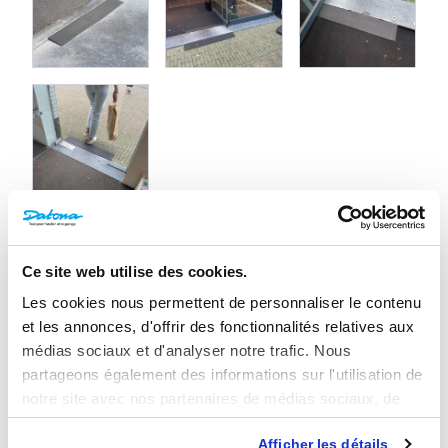
Ce site web utilise des cookies.
3 Avis
Avis
Les cookies nous permettent de personnaliser le contenu
et les annonces, d'offrir des fonctionnalités relatives aux
médias sociaux et d'analyser notre trafic. Nous
4.65/5
partageons également des informations sur l'utilisation de
notre site avec nos partenaires de médias sociaux, de
publicité et d'analyse, qui peuvent combiner celles-ci
Basé sur
3 avis
Afficher les détails
avec d'autres informations que vous leur avez fournies ou