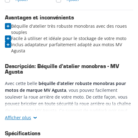
Avantages et inconvénients
Béquille d'atelier très robuste monobras avec des roues
souples
Facile à utiliser et idéale pour le stockage de votre moto
Inclus adaptateur parfaitement adapté aux motos MV
Agusta
Descripción: Béquille d'atelier monobras - MV
Agusta
Avec cette belle
béquille d'atelier robuste monobras pour
motos de marque MV Agusta
, vous pouvez facilement
soulever la roue arrière
de votre moto. De cette façon, vous
pouvez bricoler en toute sécurité la roue arrière ou la chaîne
de votre moto MV Agusta. Ce support de paddock noir peut
également être utilisé pour stocker votre moto dans un petit
Afficher plus
espace. Étant donné que votre moto reste stable sur le
support pour moto, votre moto prend donc moins d'espace.
Spécifications