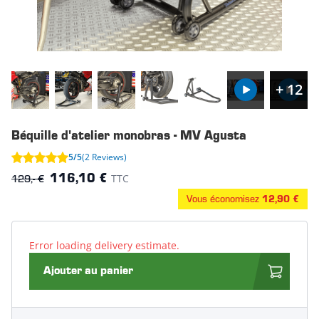
+ 12
Béquille d'atelier monobras - MV Agusta
5/5
(2 Reviews)
129,- €
TTC
116,10 €
Vous économisez
12,90 €
Error loading delivery estimate.
Ajouter au panier