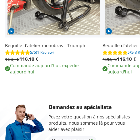
Béquille d'atelier monobras - Triumph
Béquille d'atelie
5/5
(1 Review)
5/5
(3 
129,- €
129,- €
116,10 €
116,10 €
Commandé aujourd'hui, expédié
Commandé aujo
aujourd'hui
aujourd'hui
Demandez au spécialiste
Posez votre question à nos spécialistes
produits, nous sommes là pour vous
aider avec plaisir.