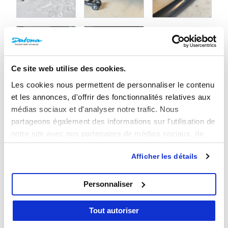
Ce site web utilise des cookies.
Les cookies nous permettent de personnaliser le contenu
et les annonces, d'offrir des fonctionnalités relatives aux
médias sociaux et d'analyser notre trafic. Nous
partageons également des informations sur l'utilisation de
2 Avis
notre site avec nos partenaires de médias sociaux, de
Avis
publicité et d'analyse, qui peuvent combiner celles-ci
Afficher les détails
avec d'autres informations que vous leur avez fournies ou
5/5
qu'ils ont collectées lors de votre utilisation de leurs
services.
Personnaliser
Basé sur
2 avis
Tout autoriser
5
2