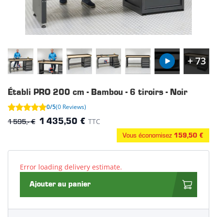
+ 73
Établi PRO 200 cm - Bambou - 6 tiroirs - Noir
0/5
(0 Reviews)
1 595,- €
TTC
1 435,50 €
Vous économisez
159,50 €
Error loading delivery estimate.
Ajouter au panier