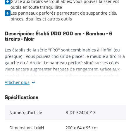
Grâce aux tiroirs verrouillables, vous pouvez laisser vos
outils en toute tranquillité
Les panneaux perforés permettent de suspendre clés,
pinces, douilles et autres outils
Descripción: Établi PRO 200 cm - Bambou - 6
tiroirs - Noir
Les établis de la série "PRO" sont combinables à l'infini (ou
presque) ! Vous pouvez choisir de placer le meuble à tiroirs à
gauche ou à droite. Le panneau perforé situé sur les côtés
vient encore augmenter l'espace de rangement. Grâce aux
crochets à outils, vous pouvez utiliser ce panneau perforé
pour ranger encore plus d'outils. L'établi comprend
Afficher plus
également une étagère que vous pouvez monter à n'importe
quelle hauteur. Encore plus d'espace de rangement !
Spécifications
Les établis de la série "PRO" sont équipés d'un bord surélevé.
Numéro d’article
B-DT-52424-Z-3
Ce bord est toutefois amovible et il est donc possible de relier
une longue rangée de ces établis sans interrompre le plan de
travail. Le plan de travail est en bambou. Il absorbe donc les
Dimensions LxlxH
200 x 64 x 95 cm