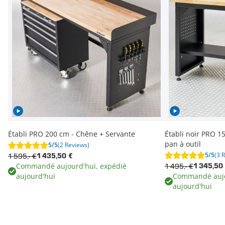
Établi PRO 200 cm - Chêne + Servante
Établi noir PRO 1
pan à outil
5/5
(2 Reviews)
5/5
(3 
1 595,- €
1 435,50 €
Commandé aujourd'hui, expédié
1 495,- €
1 345,50
aujourd'hui
Commandé aujo
aujourd'hui