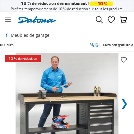
10 % de réduction dès maintenant !
- 10 %
Profitez temporairement de 10 % de réduction sur tous les produits.
Passer au contenu
Liste de sou
Panier
Meubles de garage
Livraison gratuite à domicile
10 % de réduction