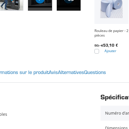
Rouleau de papier - 2
pièces
59,- €
53,10 €
Ajouter
rmations sur le produit
Avis
Alternatives
Questions
Spécifica
Numéro d’ar
bles
Dimensions 