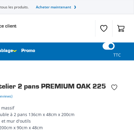
tous les produits.
Acheter maintenant
ce client
Liste de souhait
Panier
ablage
Promo
TTC
atelier 2 pans PREMIUM OAK 225
Reviews)
 massif
uble à 2 pans 136cm x 48cm x 200cm
s et mur d'outils
 200cm x 90cm x 48cm