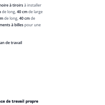
oire à tiroirs
à installer
m
de long,
40 cm
de large
cm
de long,
40 cm
de
ments à billes
pour une
an de travail
ace de travail propre