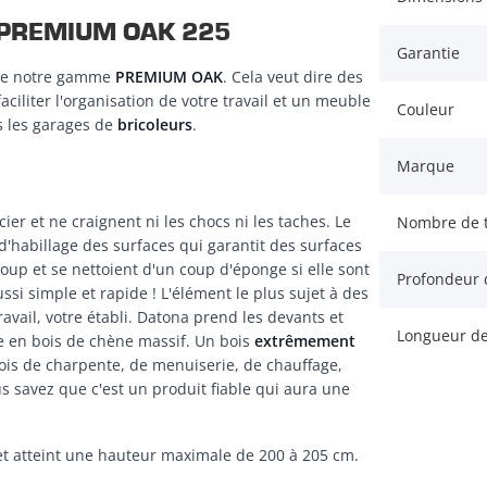
ans PREMIUM OAK 225
Garantie
 de notre gamme
PREMIUM OAK
. Cela veut dire des
ciliter l'organisation de votre travail et un meuble
Couleur
 les garages de
bricoleurs
.
Marque
 et ne craignent ni les chocs ni les taches. Le
Nombre de t
'habillage des surfaces qui garantit des surfaces
oup et se nettoient d'un coup d'éponge si elle sont
Profondeur d
ussi simple et rapide ! L'élément le plus sujet à des
ravail, votre établi. Datona prend les devants et
Longueur de 
en bois de chène massif. Un bois
extrêmement
bois de charpente, de menuiserie, de chauffage,
us savez que c'est un produit fiable qui aura une
et atteint une hauteur maximale de 200 à 205 cm.
.