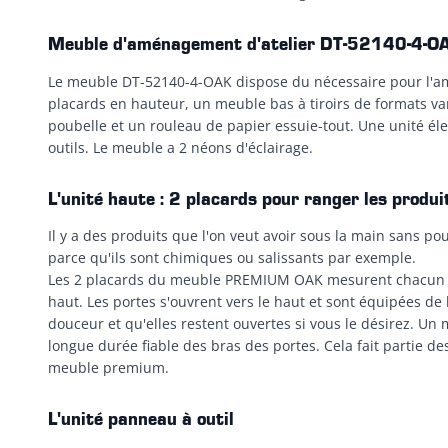
Meuble d'aménagement d'atelier DT-52140-4-O
Le meuble DT-52140-4-OAK dispose du nécessaire pour l'am
placards en hauteur, un meuble bas à tiroirs de formats v
poubelle et un rouleau de papier essuie-tout. Une unité él
outils. Le meuble a 2 néons d'éclairage.
L'unité haute : 2 placards pour ranger les produ
Il y a des produits que l'on veut avoir sous la main sans pou
parce qu'ils sont chimiques ou salissants par exemple.
Les 2 placards du meuble PREMIUM OAK mesurent chacun 
haut. Les portes s'ouvrent vers le haut et sont équipées de
douceur et qu'elles restent ouvertes si vous le désirez. U
longue durée fiable des bras des portes. Cela fait partie 
meuble premium.
L'unité panneau à outil