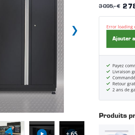
3 095,- €
2 7
Error loading 
Ajouter 
Payez comm
Livraison g
Commandé a
Retour grat
2 ans de g
Produits p
+ 65