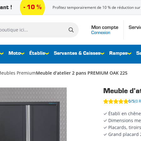
- 10 %
ant !
Profitez temporairement de 10 % de réduction sur 
Mon compte
Servi
que ici...
Connexion
Moto
Établis
Servantes & Caisses
Rampes
S
eubles Premium
Meuble d'atelier 2 pans PREMIUM OAK 225
Meuble d'
0/5
(0 
✓ Établi en chêne
✓ Dimensions me
✓ Placards, tiroir
✓ Grand placard