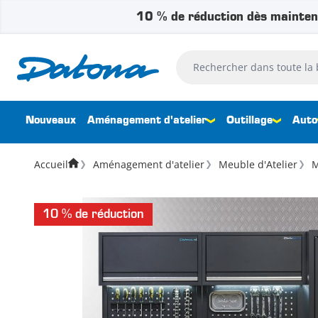
10 % de réduction dès mainten
Passer au contenu
Rechercher dans toute la bouti
Nouveaux
Aménagement d'atelier
Outillage
Auto
Accueil
Aménagement d'atelier
Meuble d'Atelier
M
10 % de réduction