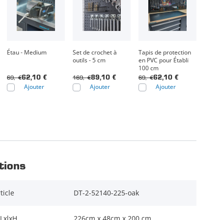
Étau - Medium
Set de crochet à
Tapis de protection
outils - 5 cm
en PVC pour Établi
100 cm
69,- €
169,- €
69,- €
62,10 €
89,10 €
62,10 €
Ajouter
Ajouter
Ajouter
tions
ticle
DT-2-52140-225-oak
LxlxH
226cm x 48cm x 200 cm