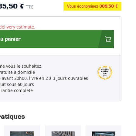
85,50 €
Vous économisez
TTC
309,50 €
delivery estimate.
au panier
e vous le souhaitez.
ratuite à domicile
vant 20h00, livré en 2 à 3 jours ouvrables
uit sous 60 jours
arantie complète
ratiques