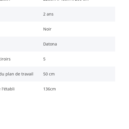
2 ans
Noir
Datona
iroirs
5
u plan de travail
50 cm
l'établi
136cm